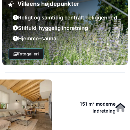
Villaens højdepunkter
Roligt og samtidig centralt beliggenhed
Stilfuld, hyggelig indretning
Hjemme-sauna
Fotogalleri
151 m² moderne
indretning