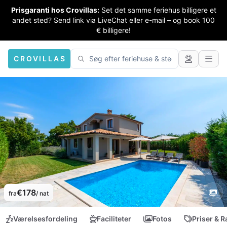
Prisgaranti hos Crovillas:
Set det samme feriehus billigere et
andet sted? Send link via LiveChat eller e-mail – og book 100
€ billigere!
CROVILLAS
€178
fra
/ nat
Værelsesfordeling
Faciliteter
Fotos
Priser & R