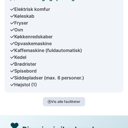
Elektrisk komfur
Køleskab
Fryser
Ovn
Køkkenredskaber
Opvaskemaskine
Kaffemaskine (fuldautomatisk)
Kedel
Brødrister
Spisebord
Siddepladser (max. 6 personer.)
Højstol (1)
Vis alle faciliteter