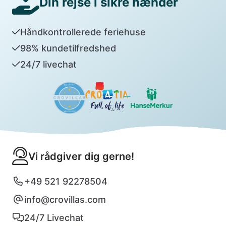
Din rejse i sikre hænder
Håndkontrollerede feriehuse
98% kundetilfredshed
24/7 livechat
Vi rådgiver dig gerne!
+49 521 92278504
info@crovillas.com
24/7 Livechat