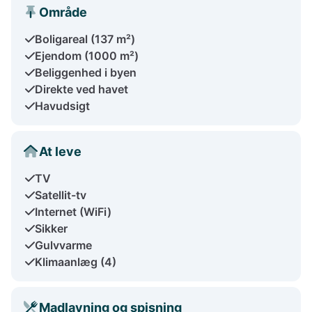
Område
Boligareal (137 m²)
Ejendom (1000 m²)
Beliggenhed i byen
Direkte ved havet
Havudsigt
At leve
TV
Satellit-tv
Internet (WiFi)
Sikker
Gulvvarme
Klimaanlæg (4)
Madlavning og spisning