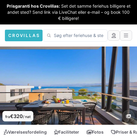
Prisgaranti hos Crovillas:
Set det samme feriehus billigere et
andet sted? Send link via LiveChat eller e-mail – og book 100
€ billigere!
CROVILLAS
€320
fra
/ nat
Værelsesfordeling
Faciliteter
Fotos
Priser & R