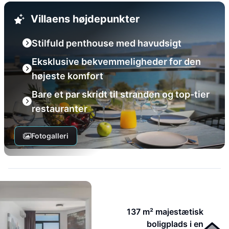
Villaens højdepunkter
Stilfuld penthouse med havudsigt
Eksklusive bekvemmeligheder for den
højeste komfort
Bare et par skridt til stranden og top-tier
restauranter
Fotogalleri
137 m² majestætisk
boligplads i en