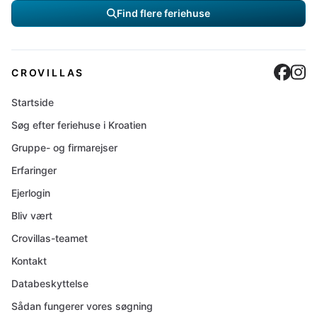
Find flere feriehuse
Cro
C
CROVILLAS
Startside
Søg efter feriehuse i Kroatien
Gruppe- og firmarejser
Erfaringer
Ejerlogin
Bliv vært
Crovillas-teamet
Kontakt
Databeskyttelse
Sådan fungerer vores søgning