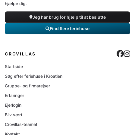
hjælpe dig.
Jeg har brug for hjælp til at beslutte
Find flere feriehuse
Cro
C
CROVILLAS
Startside
Søg efter feriehuse i Kroatien
Gruppe- og firmarejser
Erfaringer
Ejerlogin
Bliv vært
Crovillas-teamet
Kontakt