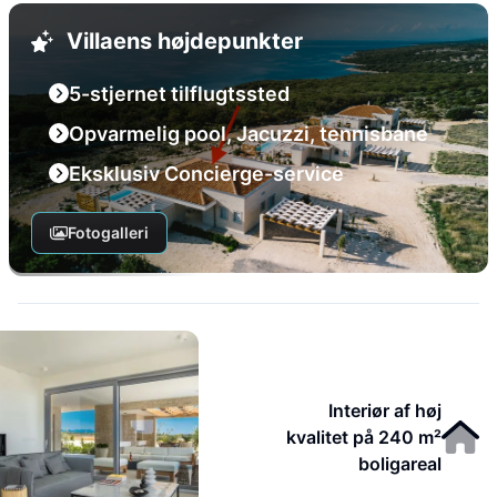
Villaens højdepunkter
5-stjernet tilflugtssted
Opvarmelig pool, Jacuzzi, tennisbane
Eksklusiv Concierge-service
Fotogalleri
Interiør af høj
kvalitet på 240 m²
boligareal