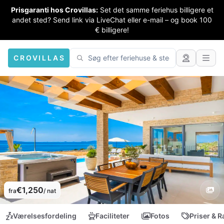
Prisgaranti hos Crovillas:
Set det samme feriehus billigere et
andet sted? Send link via LiveChat eller e-mail – og book 100
€ billigere!
CROVILLAS
€1,250
fra
/ nat
Værelsesfordeling
Faciliteter
Fotos
Priser & R