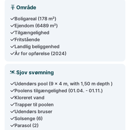
Område
Boligareal (178 m²)
Ejendom (6489 m²)
Tilgængelighed
Fritstående
Landlig beliggenhed
År for opførelse (2024)
Sjov svømning
Udendørs pool (9 x 4 m, with 1,50 m depth )
Poolens tilgængelighed (01.04. - 01.11.)
Kloreret vand
Trapper til poolen
Udendørs bruser
Solsenge (6)
Parasol (2)