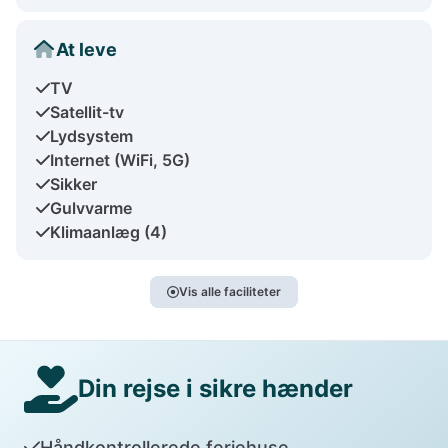
At leve
TV
Satellit-tv
Lydsystem
Internet (WiFi, 5G)
Sikker
Gulvvarme
Klimaanlæg (4)
Vis alle faciliteter
Din rejse i sikre hænder
Håndkontrollerede feriehuse