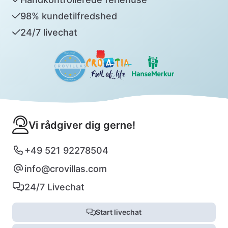
98% kundetilfredshed
24/7 livechat
Vi rådgiver dig gerne!
+49 521 92278504
info@crovillas.com
24/7 Livechat
Start livechat