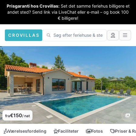
Prisgaranti hos Crovillas:
Set det samme feriehus billigere et
andet sted? Send link via LiveChat eller e-mail – og book 100
€ billigere!
CROVILLAS
€150
fra
/ nat
Værelsesfordeling
Faciliteter
Fotos
Priser & R