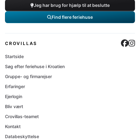
Jeg har brug for hjælp til at beslutte
Find flere feriehuse
Cro
C
CROVILLAS
Startside
Søg efter feriehuse i Kroatien
Gruppe- og firmarejser
Erfaringer
Ejerlogin
Bliv vært
Crovillas-teamet
Kontakt
Databeskyttelse