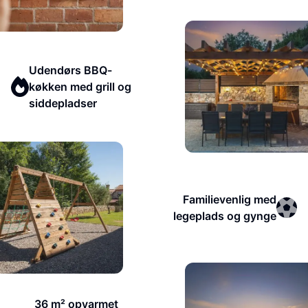
Udendørs BBQ-
køkken med grill og
siddepladser
Familievenlig med
legeplads og gynge
36 m² opvarmet