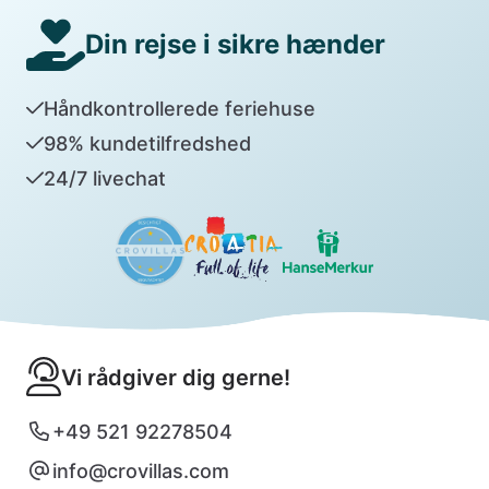
Din rejse i sikre hænder
Håndkontrollerede feriehuse
98% kundetilfredshed
24/7 livechat
Vi rådgiver dig gerne!
+49 521 92278504
info@crovillas.com