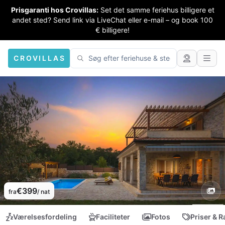
Prisgaranti hos Crovillas:
Set det samme feriehus billigere et
andet sted? Send link via LiveChat eller e-mail – og book 100
€ billigere!
CROVILLAS
€399
fra
/ nat
Værelsesfordeling
Faciliteter
Fotos
Priser & R