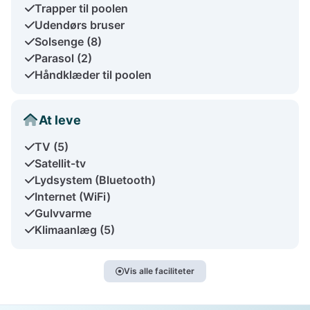
Trapper til poolen
Udendørs bruser
Solsenge (8)
Parasol (2)
Håndklæder til poolen
At leve
TV (5)
Satellit-tv
Lydsystem (Bluetooth)
Internet (WiFi)
Gulvvarme
Klimaanlæg (5)
Vis alle faciliteter