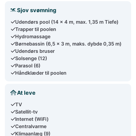
Sjov svømning
Udendørs pool (14 x 4 m, max. 1,35 m Tiefe)
Trapper til poolen
Hydromassage
Børnebassin (6,5 x 3 m, maks. dybde 0,35 m)
Udendørs bruser
Solsenge (12)
Parasol (6)
Håndklæder til poolen
At leve
TV
Satellit-tv
Internet (WiFi)
Centralvarme
Klimaanlæg (9)