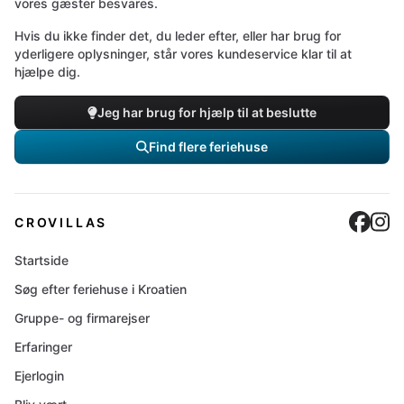
vores gæster besvares.
Hvis du ikke finder det, du leder efter, eller har brug for
yderligere oplysninger, står vores kundeservice klar til at
hjælpe dig.
Jeg har brug for hjælp til at beslutte
Find flere feriehuse
Cro
C
CROVILLAS
Startside
Søg efter feriehuse i Kroatien
Gruppe- og firmarejser
Erfaringer
Ejerlogin