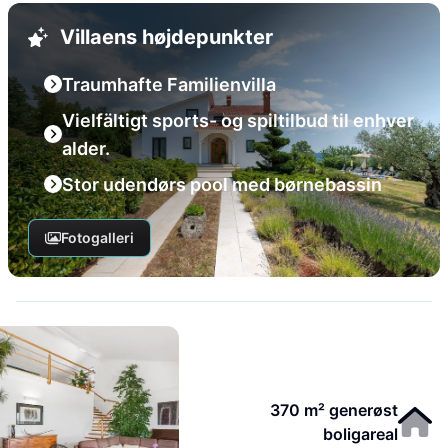
Villaens højdepunkter
Traumhafte Familienvilla
Vielfältigt sports- og spiltilbud til enhver
alder.
Stor udendørs pool med børnebassin
Fotogalleri
370 m² generøst
boligareal