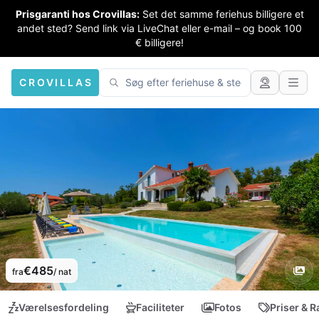
Prisgaranti hos Crovillas:
Set det samme feriehus billigere et
andet sted? Send link via LiveChat eller e-mail – og book 100
€ billigere!
CROVILLAS
€485
fra
/ nat
Værelsesfordeling
Faciliteter
Fotos
Priser & R