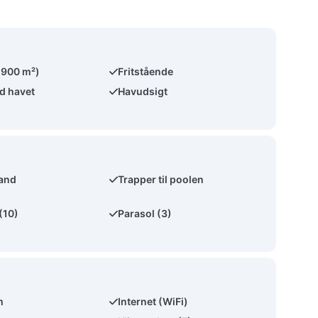
(900 m²)
Fritstående
ed havet
Havudsigt
vand
Trapper til poolen
(10)
Parasol (3)
m
Internet (WiFi)