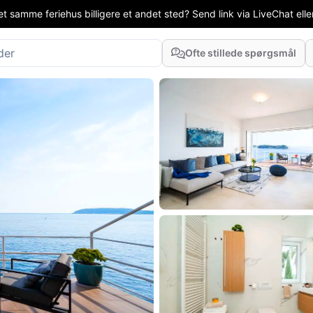
t samme feriehus billigere et andet sted? Send link via LiveChat eller
Ofte stillede spørgsmål