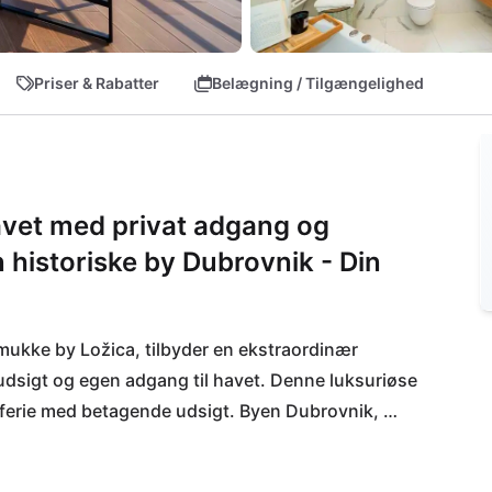
Priser & Rabatter
Belægning / Tilgængelighed
havet med privat adgang og
 historiske by Dubrovnik - Din
mukke by Ložica, tilbyder en ekstraordinær 
udsigt og egen adgang til havet. Denne luksuriøse 
e ferie med betagende udsigt. Byen Dubrovnik, 
 med sin rige historie, spektakulære mure, 
relle tilbud. Desuden ligger Villa Luce kun få 