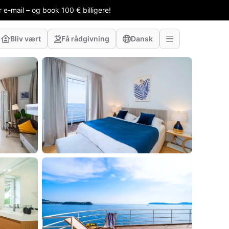
 e-mail – og book 100 € billigere!
Bliv vært
Få rådgivning
Dansk