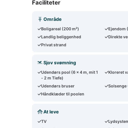
Faciliteter
Område
Boligareal (200 m²)
Ejendom 
Landlig beliggenhed
Direkte v
Privat strand
Sjov svømning
Udendørs pool (6 x 4 m, mit 1
Kloreret 
- 2 m Tiefe)
Udendørs bruser
Solsenge 
Håndklæder til poolen
At leve
TV
Lydsyste