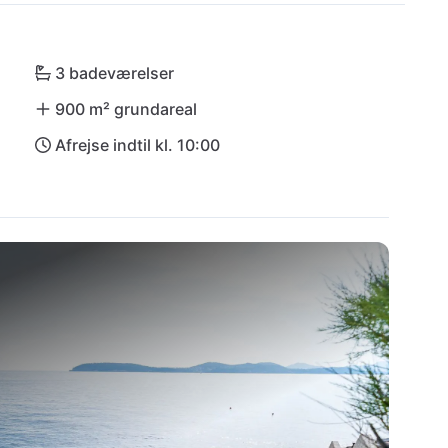
havn og tilbyder nem og hurtig adgang til dette 
3 badeværelser
900 m² grundareal
Afrejse indtil kl. 10:00