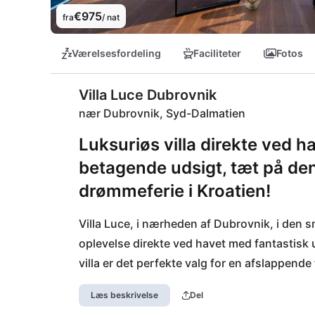
€975
fra
/ nat
Værelsesfordeling
Faciliteter
Fotos
Villa Luce Dubrovnik
nær Dubrovnik, Syd-Dalmatien
Luksuriøs villa direkte ved 
betagende udsigt, tæt på den
drømmeferie i Kroatien!
Villa Luce, i nærheden af Dubrovnik, i den s
oplevelse direkte ved havet med fantastisk 
villa er det perfekte valg for en afslappend
kendt som "Adriaterhavets perle", imponerer
Læs beskrivelse
Del
charmerende gamle bydel og forskellige kultu