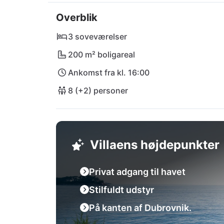
kilometer fra Dubrovniks internationale luft
Overblik
smukke middelhavsdestination.
3 soveværelser
200 m² boligareal
Ankomst fra kl. 16:00
8 (+2) personer
Villaens højdepunkter
Privat adgang til havet
Stilfuldt udstyr
På kanten af Dubrovnik.