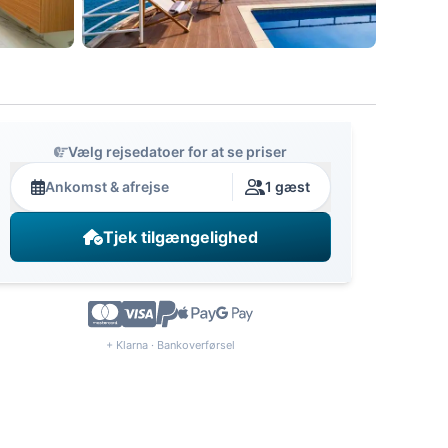
Vælg rejsedatoer for at se priser
Ankomst & afrejse
1 gæst
Tjek tilgængelighed
+ Klarna · Bankoverførsel