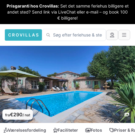
Prisgaranti hos Crovillas:
Set det samme feriehus billigere et
andet sted? Send link via LiveChat eller e-mail – og book 100
€ billigere!
CROVILLAS
€290
fra
/ nat
Værelsesfordeling
Faciliteter
Fotos
Priser & R