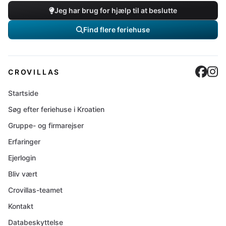
Jeg har brug for hjælp til at beslutte
Find flere feriehuse
Cro
C
CROVILLAS
Startside
Søg efter feriehuse i Kroatien
Gruppe- og firmarejser
Erfaringer
Ejerlogin
Bliv vært
Crovillas-teamet
Kontakt
Databeskyttelse