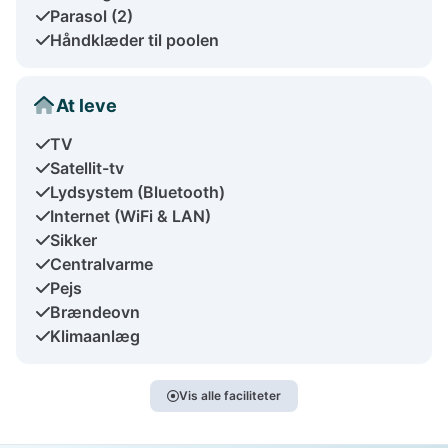
Parasol (2)
Håndklæder til poolen
At leve
TV
Satellit-tv
Lydsystem (Bluetooth)
Internet (WiFi & LAN)
Sikker
Centralvarme
Pejs
Brændeovn
Klimaanlæg
Vis alle faciliteter