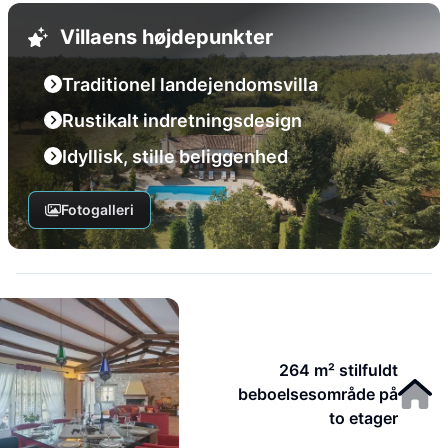
Villaens højdepunkter
Traditionel landejendomsvilla
Rustikalt indretningsdesign
Idyllisk, stille beliggenhed
Fotogalleri
264 m² stilfuldt
beboelsesområde på
to etager