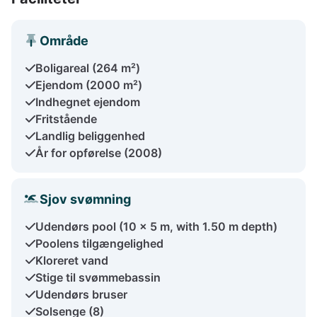
Område
Boligareal (264 m²)
Ejendom (2000 m²)
Indhegnet ejendom
Fritstående
Landlig beliggenhed
År for opførelse (2008)
Sjov svømning
Udendørs pool (10 x 5 m, with 1.50 m depth)
Poolens tilgængelighed
Kloreret vand
Stige til svømmebassin
Udendørs bruser
Solsenge (8)