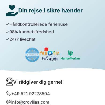
Din rejse i sikre hænder
Håndkontrollerede feriehuse
98% kundetilfredshed
24/7 livechat
Vi rådgiver dig gerne!
+49 521 92278504
info@crovillas.com