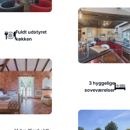
Fuldt udstyret
køkken
3 hyggelige
soveværelser