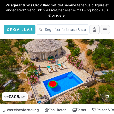
Prisgaranti hos Crovillas:
Set det samme feriehus billigere et
andet sted? Send link via LiveChat eller e-mail – og book 100
€ billigere!
CROVILLAS
€305
fra
/ nat
Værelsesfordeling
Faciliteter
Fotos
Priser & R