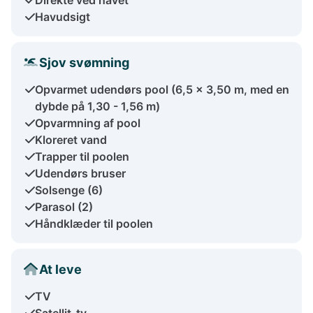
Havudsigt
Sjov svømning
Opvarmet udendørs pool (6,5 x 3,50 m, med en
dybde på 1,30 - 1,56 m)
Opvarmning af pool
Kloreret vand
Trapper til poolen
Udendørs bruser
Solsenge (6)
Parasol (2)
Håndklæder til poolen
At leve
TV
Satellit-tv