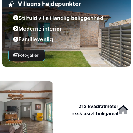
Villaens højdepunkter
Stilfuld villa i landlig beliggenhed
Moderne interiør
Familievenlig
Fotogalleri
212 kvadratmeter
eksklusivt boligareal