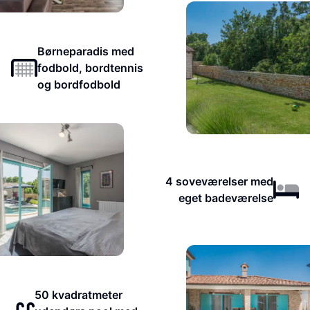
Børneparadis med
fodbold, bordtennis
og bordfodbold
4 soveværelser med
eget badeværelse
50 kvadratmeter