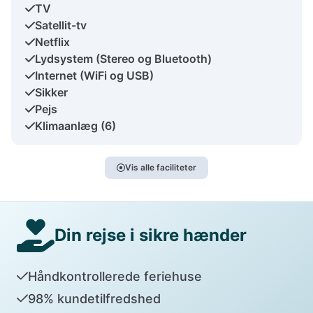
TV
Satellit-tv
Netflix
Lydsystem (Stereo og Bluetooth)
Internet (WiFi og USB)
Sikker
Pejs
Klimaanlæg (6)
Vis alle faciliteter
Din rejse i sikre hænder
Håndkontrollerede feriehuse
98% kundetilfredshed