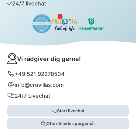
24/7 livechat
Vi rådgiver dig gerne!
+49 521 92278504
info@crovillas.com
24/7 Livechat
Start livechat
Ofte stillede spørgsmål