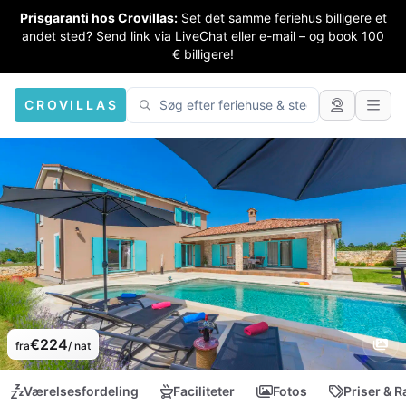
Prisgaranti hos Crovillas:
Set det samme feriehus billigere et
andet sted? Send link via LiveChat eller e-mail – og book 100
€ billigere!
CROVILLAS
€224
fra
/ nat
Værelsesfordeling
Faciliteter
Fotos
Priser & R