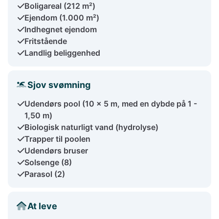
Boligareal (212 m²)
Ejendom (1.000 m²)
Indhegnet ejendom
Fritstående
Landlig beliggenhed
Sjov svømning
Udendørs pool (10 x 5 m, med en dybde på 1 -
1,50 m)
Biologisk naturligt vand (hydrolyse)
Trapper til poolen
Udendørs bruser
Solsenge (8)
Parasol (2)
At leve