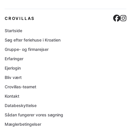
Cro
C
CROVILLAS
Startside
Søg efter feriehuse i Kroatien
Gruppe- og firmarejser
Erfaringer
Ejerlogin
Bliv vært
Crovillas-teamet
Kontakt
Databeskyttelse
Sådan fungerer vores søgning
Mæglerbetingelser