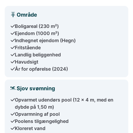
Område
Boligareal (230 m²)
Ejendom (1000 m²)
Indhegnet ejendom (Hegn)
Fritstående
Landlig beliggenhed
Havudsigt
År for opførelse (2024)
Sjov svømning
Opvarmet udendørs pool (12 x 4 m, med en
dybde på 1,50 m)
Opvarmning af pool
Poolens tilgængelighed
Kloreret vand