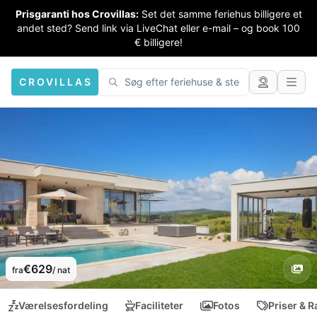
Prisgaranti hos Crovillas:
Set det samme feriehus billigere et
andet sted? Send link via LiveChat eller e-mail – og book 100
€ billigere!
CROVILLAS
€629
fra
/ nat
Værelsesfordeling
Faciliteter
Fotos
Priser & R