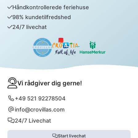
Håndkontrollerede feriehuse
98% kundetilfredshed
24/7 livechat
Vi rådgiver dig gerne!
+49 521 92278504
info@crovillas.com
24/7 Livechat
Start livechat