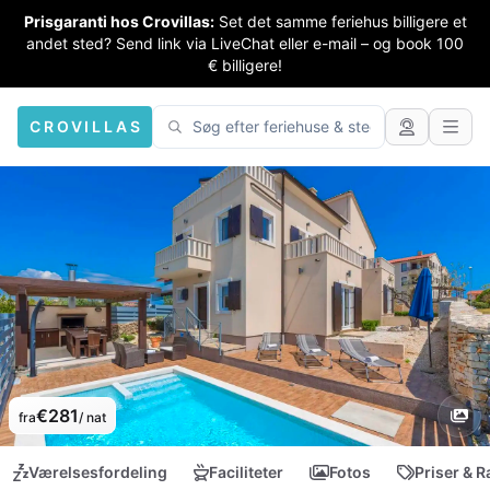
Prisgaranti hos Crovillas:
Set det samme feriehus billigere et
andet sted? Send link via LiveChat eller e-mail – og book 100
€ billigere!
CROVILLAS
€281
fra
/ nat
Værelsesfordeling
Faciliteter
Fotos
Priser & R