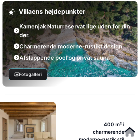
Villaens højdepunkter
Kamenjak Naturreservat lige uden for din
dør.
Charmerende moderne-rustikt design
Afslappende pool og privat sauna
Fotogalleri
400 m² i
charmerende
moderne-rustik stil