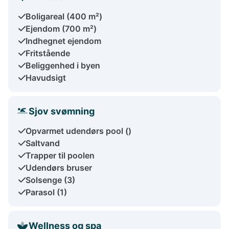
Boligareal (400 m²)
Ejendom (700 m²)
Indhegnet ejendom
Fritstående
Beliggenhed i byen
Havudsigt
Sjov svømning
Opvarmet udendørs pool ()
Saltvand
Trapper til poolen
Udendørs bruser
Solsenge (3)
Parasol (1)
Wellness og spa