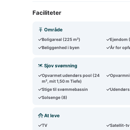
Faciliteter
Område
Boligareal (225 m²)
Ejendom 
Beliggenhed i byen
År for op
Sjov svømning
Opvarmet udendørs pool (24
Opvarmnin
m², mit 1,50 m Tiefe)
Stige til svømmebassin
Udendørs
Solsenge (8)
At leve
TV
Satellit-tv