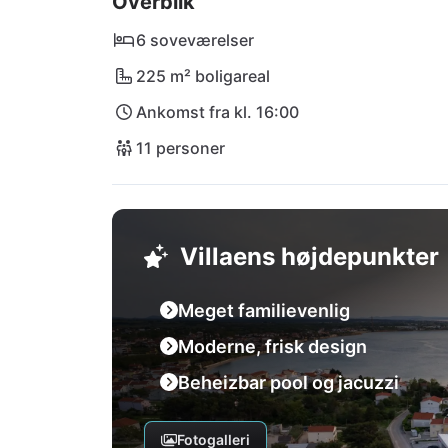
Overblik
udforsk betagende nationalparker som Pakleni
fyldt med opdagelser vender du tilbage til dit 
6 soveværelser
skrive din kroatiske historie.
225 m² boligareal
Ankomst fra kl. 16:00
11 personer
Villaens højdepunkter
Meget familievenlig
Moderne, frisk design
Beheizbar pool og jacuzzi
Fotogalleri