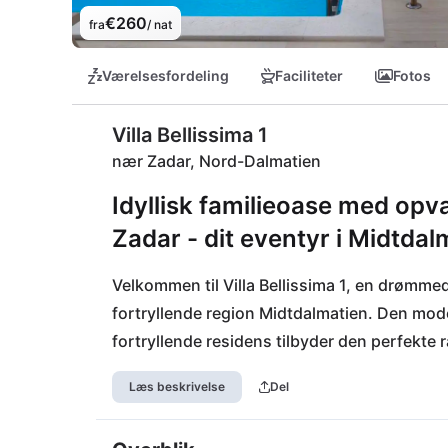
€260
fra
/ nat
Værelsesfordeling
Faciliteter
Fotos
Villa Bellissima 1
nær Zadar, Nord-Dalmatien
Idyllisk familieoase med opv
Zadar - dit eventyr i Midtdal
Velkommen til Villa Bellissima 1, en drømmede
fortryllende region Midtdalmatien. Den mode
fortryllende residens tilbyder den perfekte
børnene plasker i den opvarmede pool, kan 
Læs beskrivelse
Del
middelhavske brise. Kun få skridt væk finder 
forfriskende gåture på stranden (1,5 km). La