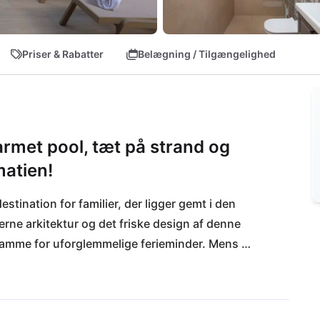
Priser & Rabatter
Belægning / Tilgængelighed
armet pool, tæt på strand og
matien!
stination for familier, der ligger gemt i den 
rne arkitektur og det friske design af denne 
 ramme for uforglemmelige ferieminder. Mens 
du slappe af på solterrassen og nyde den 
du lokale butikker til daglige behov eller 
d dig forføre af Zadars (22 km) charme eller 