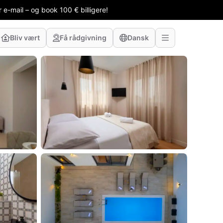
 e-mail – og book 100 € billigere!
Bliv vært
Få rådgivning
Dansk