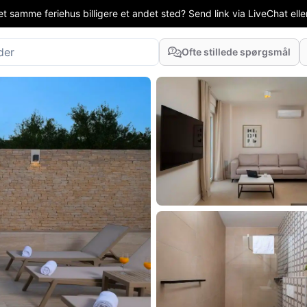
t samme feriehus billigere et andet sted? Send link via LiveChat eller
Ofte stillede spørgsmål