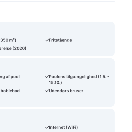
(350 m²)
Fritstående
førelse (2020)
g af pool
Poolens tilgængelighed (1.5. -
15.10.)
 boblebad
Udendørs bruser
Internet (WiFi)