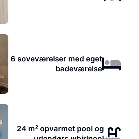
6 soveværelser med eget
badeværelse
24 m² opvarmet pool og
udendørs whirlpool