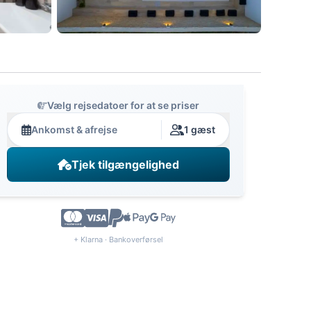
Vælg rejsedatoer for at se priser
Ankomst & afrejse
1 gæst
Tjek tilgængelighed
+ Klarna · Bankoverførsel