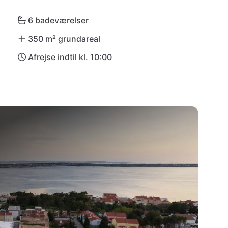
ca og Krka – eventyr i fuldt flor! Efter en dag 
fredelige paradis - Villa Bellissima 1 venter på at 
6 badeværelser
350 m² grundareal
Afrejse indtil kl. 10:00