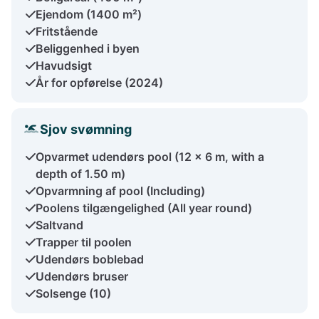
Ejendom (1400 m²)
Fritstående
Beliggenhed i byen
Havudsigt
År for opførelse (2024)
Sjov svømning
Opvarmet udendørs pool (12 x 6 m, with a
depth of 1.50 m)
Opvarmning af pool (Including)
Poolens tilgængelighed (All year round)
Saltvand
Trapper til poolen
Udendørs boblebad
Udendørs bruser
Solsenge (10)