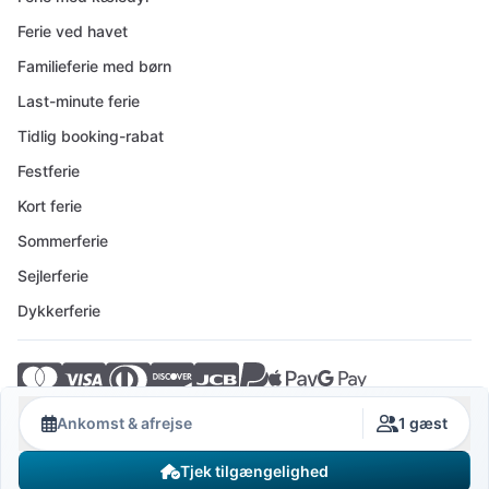
Ferie ved havet
Familieferie med børn
Last-minute ferie
Tidlig booking-rabat
Festferie
Kort ferie
Sommerferie
Sejlerferie
Dykkerferie
© 2026 Crovillas GmbH
Ankomst & afrejse
1 gæst
Tjek tilgængelighed