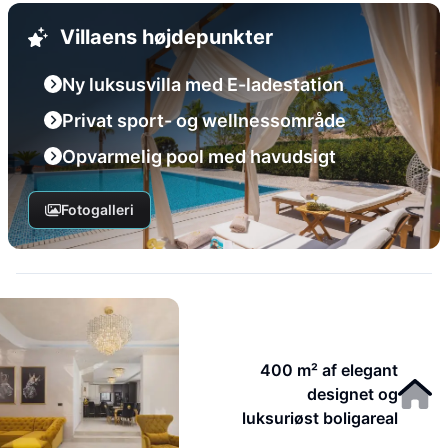
Villaens højdepunkter
Ny luksusvilla med E-ladestation
Privat sport- og wellnessområde
Opvarmelig pool med havudsigt
Fotogalleri
400 m² af elegant
designet og
luksuriøst boligareal