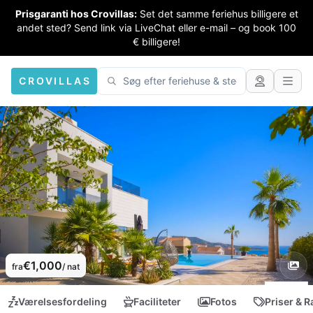
Prisgaranti hos Crovillas:
Set det samme feriehus billigere et
andet sted? Send link via LiveChat eller e-mail – og book 100
€ billigere!
CROVILLAS
€1,000
fra
/ nat
Værelsesfordeling
Faciliteter
Fotos
Priser & R