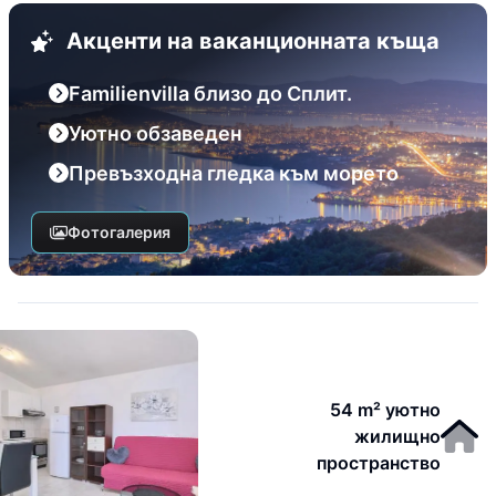
Акценти на ваканционната къща
Familienvilla близо до Сплит.
Уютно обзаведен
Превъзходна гледка към морето
Фотогалерия
54 m² уютно
жилищно
пространство