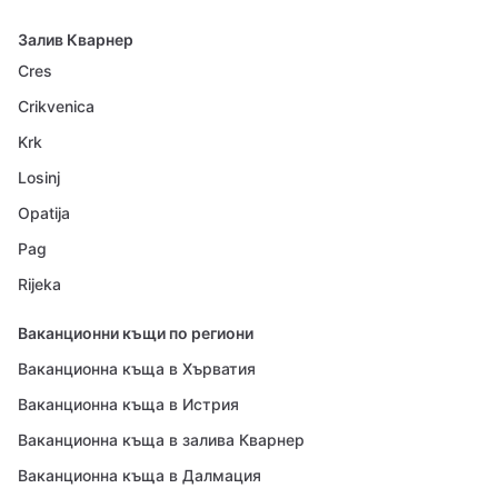
Залив Кварнер
Cres
Crikvenica
Krk
Losinj
Opatija
Pag
Rijeka
Ваканционни къщи по региони
Ваканционна къща в Хърватия
Ваканционна къща в Истрия
Ваканционна къща в залива Кварнер
Ваканционна къща в Далмация