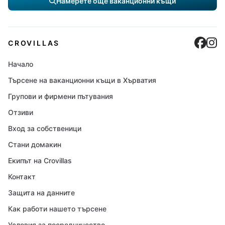
Намерете още ваканционни къщи
Cro
C
CROVILLAS
Начало
Търсене на ваканционни къщи в Хърватия
Групови и фирмени пътувания
Отзиви
Вход за собственици
Стани домакин
Екипът на Crovillas
Контакт
Защита на данните
Как работи нашето търсене
Условия за посредничество