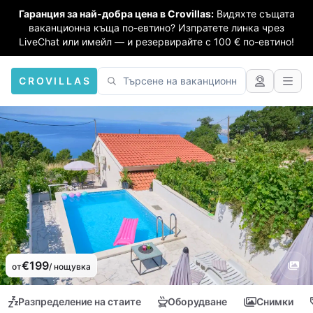
Гаранция за най-добра цена в Crovillas:
Видяхте същата
ваканционна къща по-евтино? Изпратете линка чрез
LiveChat или имейл — и резервирайте с 100 € по-евтино!
CROVILLAS
€199
от
/ нощувка
Разпределение на стаите
Оборудване
Снимки