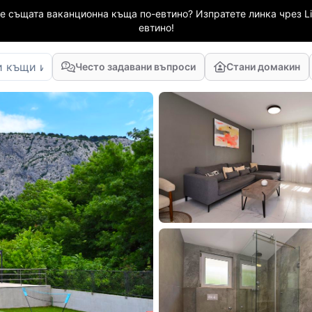
е същата ваканционна къща по-евтино? Изпратете линка чрез Li
евтино!
Често задавани въпроси
Стани домакин