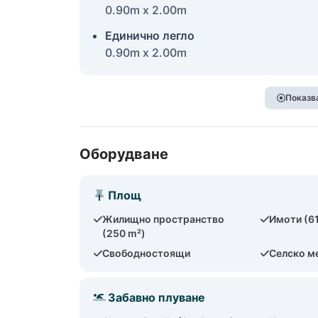
0.90m x 2.00m
Единично легло
0.90m x 2.00m
Показва
Оборудване
Площ
Жилищно пространство
Имоти (6
(250 m²)
Свободностоящи
Селско м
Забавно плуване