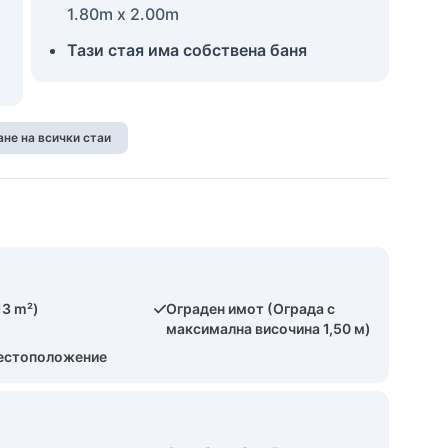
1.80m x 2.00m
Тази стая има собствена баня
не на всички стаи
13 m²)
Ограден имот (Ограда с
максимална височина 1,50 м)
естоположение