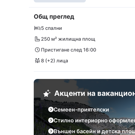
плажа "Велика плажа". С ресторант "Мил
удоволствие с разходка. Град Сплит със с
Общ преглед
посещение през дневните разходки. Вила 
незабравими преживявания по великолеп
5 спални
250 м² жилищна площ
Пристигане след 16:00
8 (+2) лица
Акценти на ваканцио
Семеен-приятелски
Стилно интериорно оформле
Външен басейн и детска пло