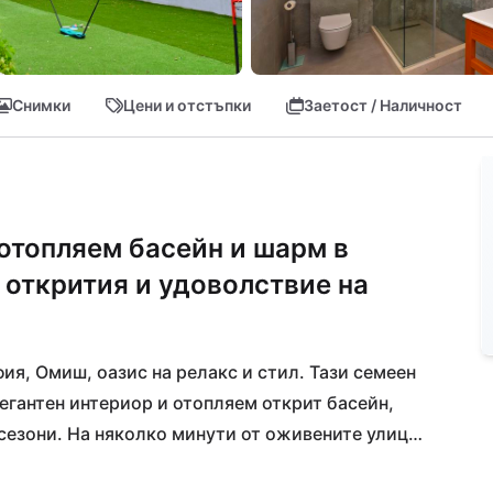
Снимки
Цени и отстъпки
Заетост / Наличност
 отопляем басейн и шарм в
 открития и удоволствие на
я, Омиш, оазис на релакс и стил. Тази семеен 
гантен интериор и отопляем открит басейн, 
сезони. На няколко минути от оживените улици 
ическата атмосфера или да се ​​слънчите на 