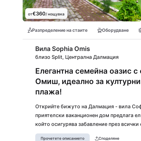
€360
от
/ нощувка
Разпределение на стаите
Оборудване
Вила Sophia Omis
близо Split, Централна Далмация
Елегантна семейна оазис с
Омиш, идеално за културни
плажа!
Открийте бижуто на Далмация - вила Софи
приятелски ваканционен дом предлага еле
който осигурява забавление през всички 
на Омиш, можете да се насладите на истор
Прочетете описанието
Споделяне