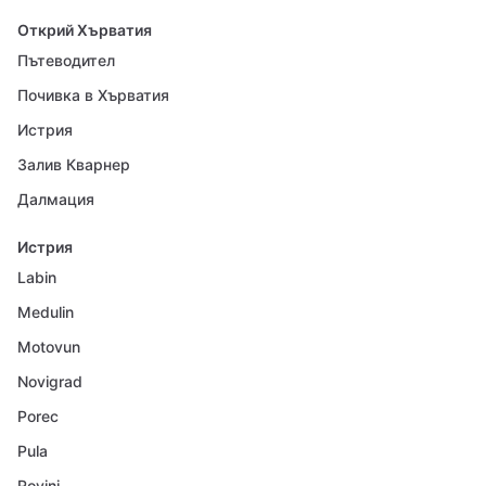
Открий Хърватия
Пътеводител
Почивка в Хърватия
Истрия
Залив Кварнер
Далмация
Истрия
Labin
Medulin
Motovun
Novigrad
Porec
Pula
Rovinj