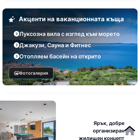
Акценти на ваканционната къща
Луксозна вила с изглед към морето
Джакузи, Сауна и Фитнес
Отопляем басейн на открито
Фотогалерия
Ярък, добре
организиран
жилищен концепт