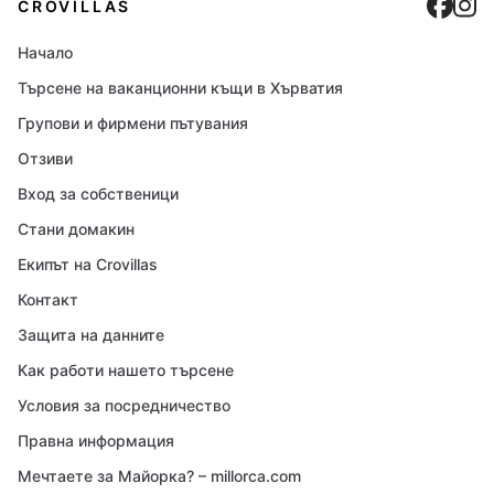
Cro
C
CROVILLAS
Начало
Търсене на ваканционни къщи в Хърватия
Групови и фирмени пътувания
Отзиви
Вход за собственици
Стани домакин
Екипът на Crovillas
Контакт
Защита на данните
Как работи нашето търсене
Условия за посредничество
Правна информация
Мечтаете за Майорка? – millorca.com