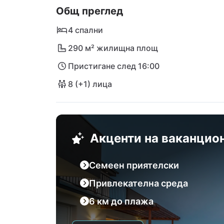
Общ преглед
град Задар е само на 16 км разстояние.
4 спални
290 м² жилищна площ
Пристигане след 16:00
8 (+1) лица
Акценти на ваканцио
Семеен приятелски
Привлекателна среда
6 км до плажа