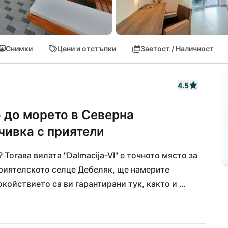
Снимки
Цени и отстъпки
Заетост / Наличност
4.5
о до морето в Северна
чивка с приятели
Тогава вилата "Dalmacija-VI" е точното място за 
риятелското селце Дебеляк, ще намерите 
койствието са ви гарантирани тук, както и 
 километра по-далеч се намира и град Сукосан 
и игрища за деца! Перфектната достъпност до 
щето, разположено само на 9 км, а известният 