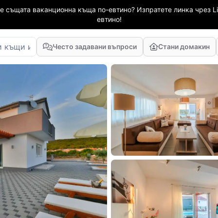
е същата ваканционна къща по-евтино? Изпратете линка чрез Li
евтино!
Често задавани въпроси
Стани домакин