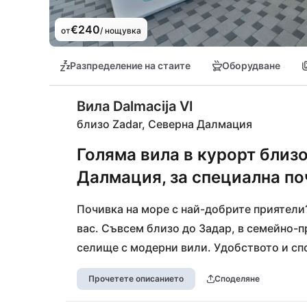
€240
от
/ нощувка
Разпределение на стаите
Оборудване
Вила Dalmacija VI
близо Zadar, Северна Далмация
Голяма вила в курорт близ
Далмация, за специална по
Почивка на море с най-добрите приятели? 
вас. Съвсем близо до Задар, в семейно-п
селище с модерни вили. Удобството и спо
голямо имение с басейн. Само на няколко
Прочетете описанието
Споделяне
с чудесни плажове и множество страхотн
вилата е осигурена благодарение на лети