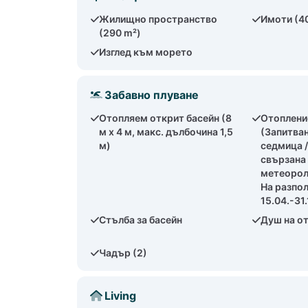
Жилищно пространство
Имоти (4
(290 m²)
Изглед към морето
Забавно плуване
Отопляем открит басейн (8
Отоплени
м x 4 м, макс. дълбочина 1,5
(Запитван
м)
седмица 
свързана
метеорол
На разпо
15.04.-31.
Стълба за басейн
Душ на о
Чадър (2)
Living