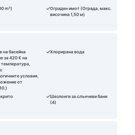
00 m²)
Ограден имот (Ограда, макс.
височина 1,50 м)
е на басейна
Хлорирана вода
е за 420 € на
/ температура,
 с
огичните условия.
ложение от
10.)
ткрито
Шезлонги за слънчеви бани
(4)