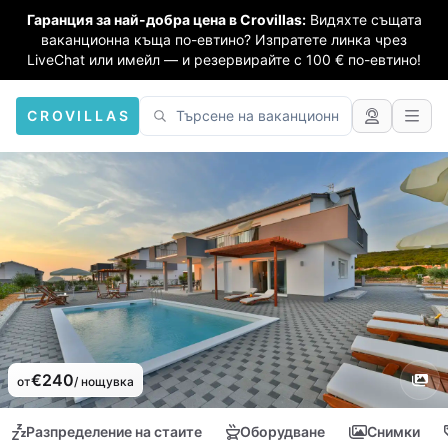
Гаранция за най-добра цена в Crovillas:
Видяхте същата
ваканционна къща по-евтино? Изпратете линка чрез
LiveChat или имейл — и резервирайте с 100 € по-евтино!
CROVILLAS
€240
от
/ нощувка
Разпределение на стаите
Оборудване
Снимки