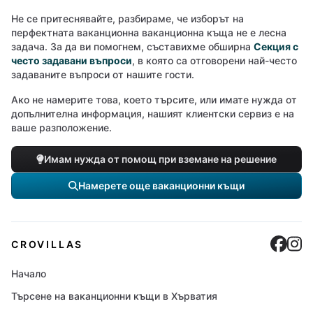
Не се притеснявайте, разбираме, че изборът на
перфектната ваканционна ваканционна къща не е лесна
задача. За да ви помогнем, съставихме обширна
Секция с
често задавани въпроси
, в която са отговорени най-често
задаваните въпроси от нашите гости.
Ако не намерите това, което търсите, или имате нужда от
допълнителна информация, нашият клиентски сервиз е на
ваше разположение.
Имам нужда от помощ при вземане на решение
Намерете още ваканционни къщи
Cro
C
CROVILLAS
Начало
Търсене на ваканционни къщи в Хърватия