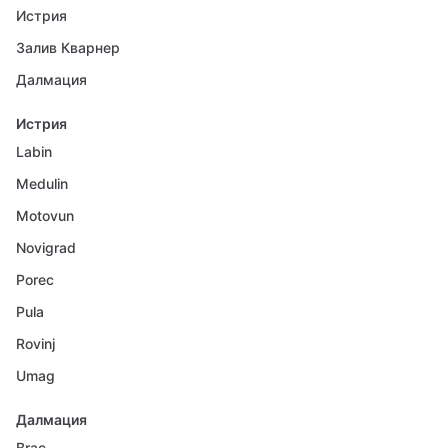
Истрия
Залив Кварнер
Далмация
Истрия
Labin
Medulin
Motovun
Novigrad
Porec
Pula
Rovinj
Umag
Далмация
Brac