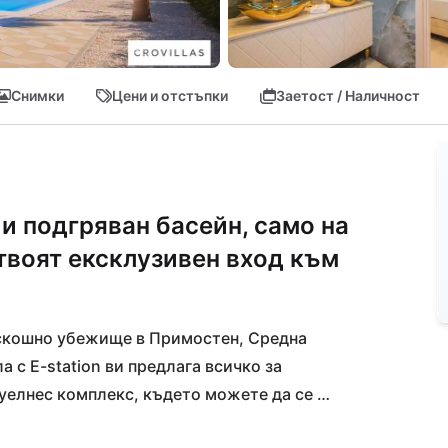
Снимки
Цени и отстъпки
Заетост / Наличност
 и подгряван басейн, само на
 твоят ексклузивен вход към
скошно убежище в Примостен, Средна 
 с E-station ви предлага всичко за 
уелнес комплекс, където можете да се 
бележителната гледка към морето в 