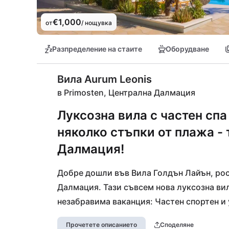
€1,000
от
/ нощувка
Разпределение на стаите
Оборудване
Вила Aurum Leonis
в Primosten, Централна Далмация
Луксозна вила с частен спа
няколко стъпки от плажа -
Далмация!
Добре дошли във Вила Голдън Лайън, ро
Далмация. Тази съвсем нова луксозна вила
незабравима ваканция: Частен спортен и 
отпуснете, докато се наслаждавате на за
Прочетете описанието
Споделяне