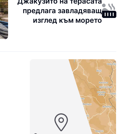
Джакузито на терасата
предлага завладяващ
изглед към морето