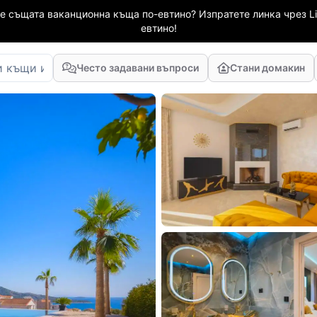
е същата ваканционна къща по-евтино? Изпратете линка чрез Li
евтино!
Често задавани въпроси
Стани домакин