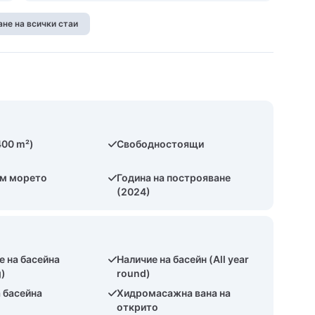
не на всички стаи
400 m²)
Свободностоящи
ъм морето
Година на построяване
(2024)
е на басейна
Наличие на басейн (All year
g)
round)
 басейна
Хидромасажна вана на
открито