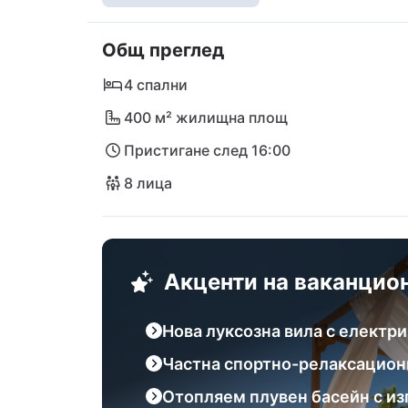
подгряваемия басейн. Само на 750 метра
Радуча - перфектен за спокоен ден на пла
Общ преглед
супермаркети и отлични ресторанти като 
историческия град Шибеник или посетете
4 спални
само на кратко разстояние с кола. Вила 
400 м² жилищна площ
привлекателност и незабравими преживя
Пристигане след 16:00
8 лица
Акценти на ваканцио
Нова луксозна вила с електр
Частна спортно-релаксацион
Отопляем плувен басейн с из