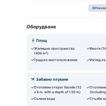
Показва
Оборудване
Площ
Жилищно пространство
Имоти (1
(400 m²)
Градско местоположение
Изглед к
Забавно плуване
Отопляем открит басейн (12
Отоплени
x 6 m, with a depth of 1.50 m)
(Includin
Солена вода
Стълби за