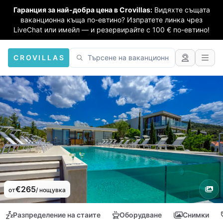
Гаранция за най-добра цена в Crovillas:
Видяхте същата
ваканционна къща по-евтино? Изпратете линка чрез
LiveChat или имейл — и резервирайте с 100 € по-евтино!
CROVILLAS
€265
от
/ нощувка
Разпределение на стаите
Оборудване
Снимки