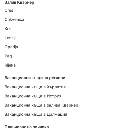
Залив Кварнер
Cres
Crikvenica
Krk
Losinj
Opatija
Pag
Rijeka
Ваканционни къщи по региони
Ваканционна къща в Хърватия
Ваканционна къща в Истрия
Ваканционна къща в залива Кварнер
Ваканционна къща в Далмация
Планиране на почивка