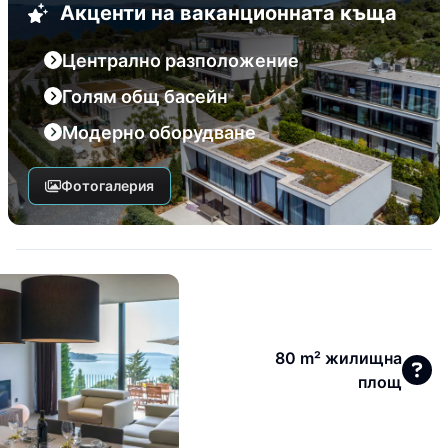
Акценти на ваканционната къща
Централно разположение
Голям общ басейн
Модерно оборудване
Фотогалерия
80 m² жилищна
площ