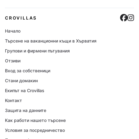
Cro
C
CROVILLAS
Начало
Търсене на ваканционни къщи в Хърватия
Групови и фирмени пътувания
Отзиви
Вход за собственици
Стани домакин
Екипът на Crovillas
Контакт
Защита на данните
Как работи нашето търсене
Условия за посредничество