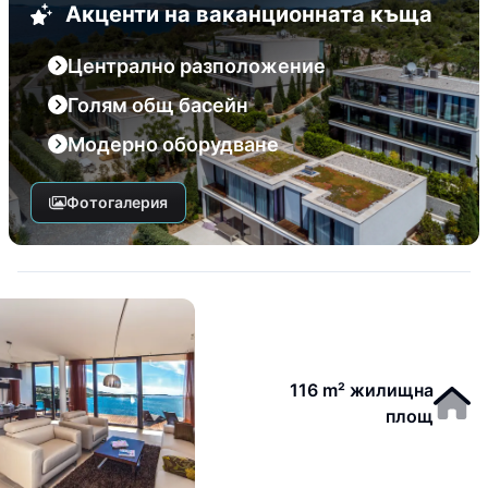
Акценти на ваканционната къща
Централно разположение
Голям общ басейн
Модерно оборудване
Фотогалерия
116 m² жилищна
площ