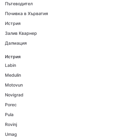
Пътеводител
Почивка в Хърватия
Истрия
Залив Кварнер
Далмация
Истрия
Labin
Medulin
Motovun
Novigrad
Porec
Pula
Rovinj
Umag