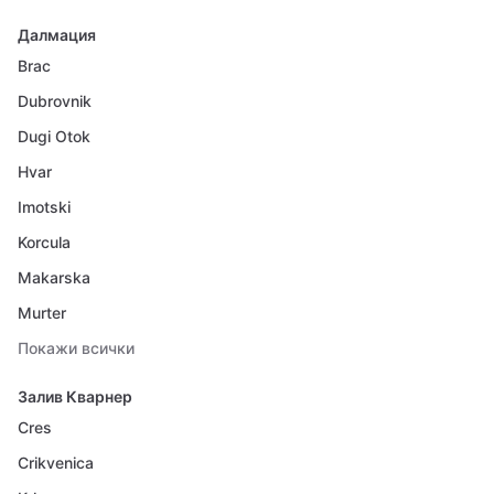
Далмация
Brac
Dubrovnik
Dugi Otok
Hvar
Imotski
Korcula
Makarska
Murter
Покажи всички
Залив Кварнер
Cres
Crikvenica