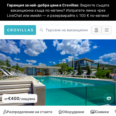
Гаранция за най-добра цена в Crovillas:
Видяхте същата
ваканционна къща по-евтино? Изпратете линка чрез
LiveChat или имейл — и резервирайте с 100 € по-евтино!
CROVILLAS
€400
от
/ нощувка
Разпределение на стаите
Оборудване
Снимки