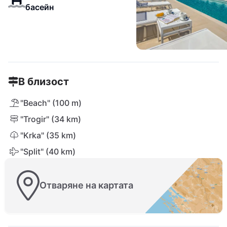
басейн
В близост
"Beach" (100 m)
"Trogir" (34 km)
"Krka" (35 km)
"Split" (40 km)
Отваряне на картата