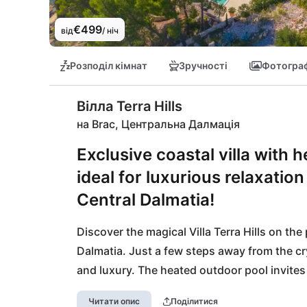
€499
від
/ ніч
Розподіл кімнат
Зручності
Фотограф
Вілла Terra Hills
на Brac, Центральна Далмація
Exclusive coastal villa with h
ideal for luxurious relaxatio
Central Dalmatia!
Discover the magical Villa Terra Hills on the 
Dalmatia. Just a few steps away from the cry
and luxury. The heated outdoor pool invites
the idyllic seaside location. Enjoy delicious
Читати опис
Поділитися