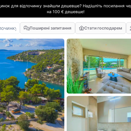
динок для відпочинку знайшли дешевше? Надішліть посилання чер
на 100 € дешевше!
Поширені запитання
Стати господарем