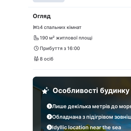
Kogula or let yourself be enticed by the culi
walk away. Explore the charming villages of 
Огляд
The vibrant city of Split is also easily access
unforgettable vacation experiences!
4 спальних кімнат
190 м² житлової площі
Прибуття з 16:00
8 осіб
Особливості будинку
Лише декілька метрів до мор
Обладнана з підігрівом зовні
Idyllic location near the sea