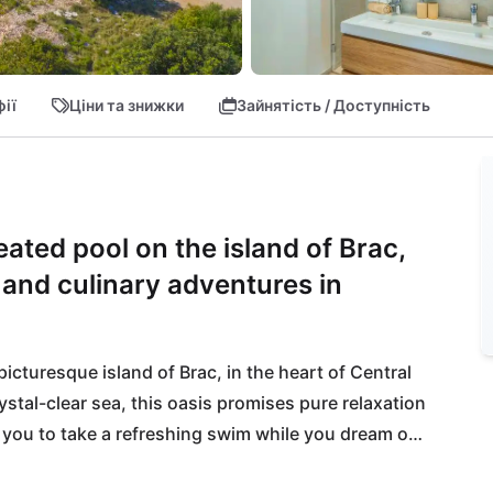
ії
Ціни та знижки
Зайнятість / Доступність
eated pool on the island of Brac,
n and culinary adventures in
picturesque island of Brac, in the heart of Central 
stal-clear sea, this oasis promises pure relaxation 
 you to take a refreshing swim while you dream of 
 local specialties at the nearby restaurant Konoba 