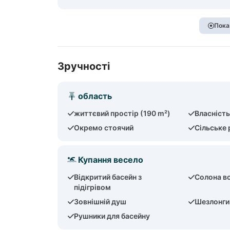
Пока
Зручності
область
життєвий простір (190 m²)
Власність
Окремо стоячий
Сільське
Купання весело
Відкритий басейн з
Солона в
підігрівом
Зовнішній душ
Шезлонги
Рушники для басейну