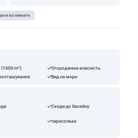
зати всі кімнати
 (1300 m²)
Огороджена власність
 розташування
Вид на море
ода
Сходи до басейну
парасолька