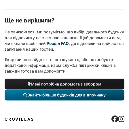
Ще не вирішили?
Не хвилюйтеся, ми розуміємо, що вибір ідеального будинку
для відпочинку не є легкою задачею. Щоб допомогти вам,
ми склали всебічний
Розділ FAQ
, де відповіли на найчастіші
запитання наших гостей.
Якщо ви не знайдете те, що шукаєте, або потребуєте
додаткової інформації, наша служба підтримки клієнтів
завжди готова вам допомогти.
Мені потрібна допомога з вибором
Знайти більше будинків для відпочинку
Cro
C
CROVILLAS