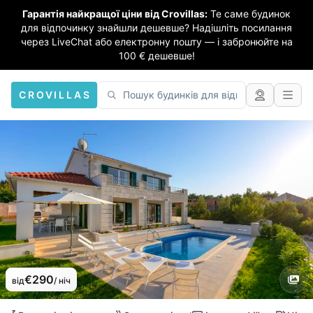
Гарантія найкращої ціни від Crovillas:
Те саме будинок
для відпочинку знайшли дешевше? Надішліть посилання
через LiveChat або електронну пошту — і забронюйте на
100 € дешевше!
CROVILLAS
€290
від
/ ніч