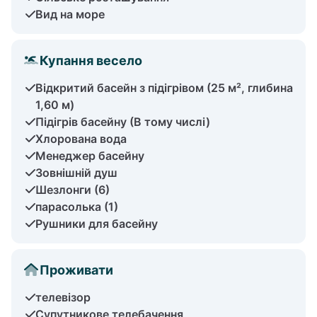
Вид на море
Купання весело
Відкритий басейн з підігрівом (25 м², глибина
1,60 м)
Підігрів басейну (В тому числі)
Хлорована вода
Менеджер басейну
Зовнішній душ
Шезлонги (6)
парасолька (1)
Рушники для басейну
Проживати
телевізор
Супутникове телебачення