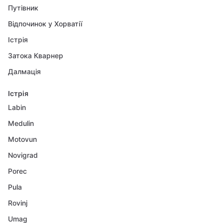
Путівник
Відпочинок у Хорватії
Істрія
Затока Кварнер
Далмація
Істрія
Labin
Medulin
Motovun
Novigrad
Porec
Pula
Rovinj
Umag