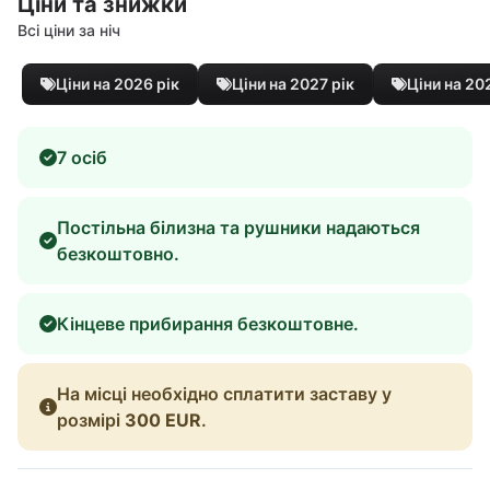
Ціни та знижки
Всі ціни за ніч
Ціни на 2026 рік
Ціни на 2027 рік
Ціни на 20
7 осіб
Постільна білизна та рушники надаються
безкоштовно.
Кінцеве прибирання безкоштовне.
На місці необхідно сплатити заставу у
розмірі
300 EUR
.