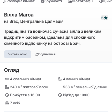
Розподіл кімнат
Зручності
Фотографії
Ціни
Вілла Maroa
5
на Brac, Центральна Далмація
Традиційна та водночас сучасна вілла з великим
відкритим басейном, ідеальна для спокійного
сімейного відпочинку на острові Брач.
Читати опис
Поділитися
Огляд
4 спальних кімнат
4 ванних кімнат
240 м² житлової площі
538 м² земельної ділянки
Прибуття з 16:00
Від'їзд до 10:00
7 осіб