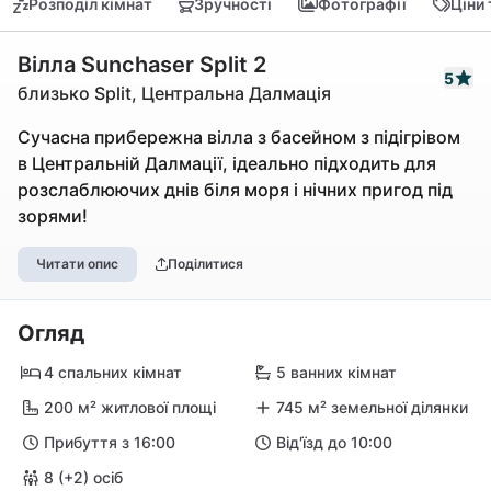
Розподіл кімнат
Зручності
Фотографії
Ціни
Вілла Sunchaser Split 2
5
близько Split, Центральна Далмація
Сучасна прибережна вілла з басейном з підігрівом
в Центральній Далмації, ідеально підходить для
розслаблюючих днів біля моря і нічних пригод під
зорями!
Читати опис
Поділитися
Огляд
4 спальних кімнат
5 ванних кімнат
200 м² житлової площі
745 м² земельної ділянки
Прибуття з 16:00
Від'їзд до 10:00
8 (+2) осіб