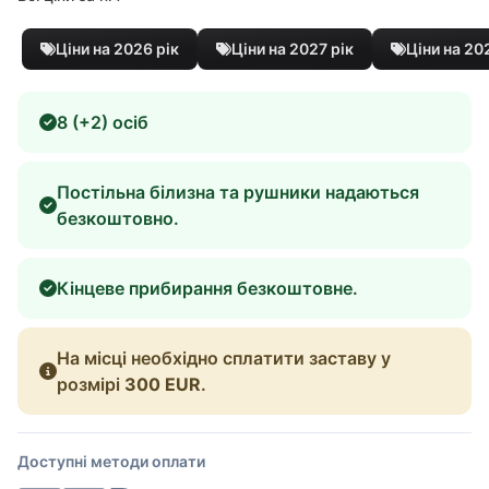
Ціни на 2026 рік
Ціни на 2027 рік
Ціни на 20
8 (+2) осіб
Постільна білизна та рушники надаються
безкоштовно.
Кінцеве прибирання безкоштовне.
На місці необхідно сплатити заставу у
розмірі
300 EUR
.
Доступні методи оплати