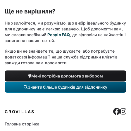
Ще не вирішили?
Не хвилюйтеся, ми розуміємо, що вибір ідеального будинку
для відпочинку не є легкою задачею. Щоб допомогти вам,
ми склали всебічний
Розділ FAQ
, де відповіли на найчастіші
запитання наших гостей.
Якщо ви не знайдете те, що шукаєте, або потребуєте
додаткової інформації, наша служба підтримки клієнтів
завжди готова вам допомогти.
Мені потрібна допомога з вибором
Знайти більше будинків для відпочинку
Cro
C
CROVILLAS
Головна сторінка