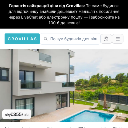
Гарантія найкращої ціни від Crovillas:
Те саме будинок
для відпочинку знайшли дешевше? Надішліть посилання
через LiveChat або електронну пошту — і забронюйте на
100 € дешевше!
CROVILLAS
€355
від
/ ніч