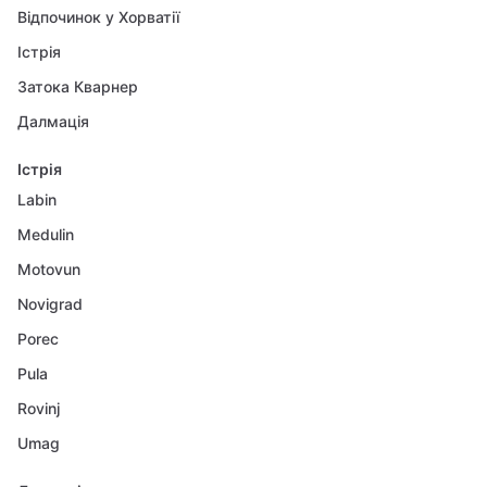
Відпочинок у Хорватії
Істрія
Затока Кварнер
Далмація
Істрія
Labin
Medulin
Motovun
Novigrad
Porec
Pula
Rovinj
Umag