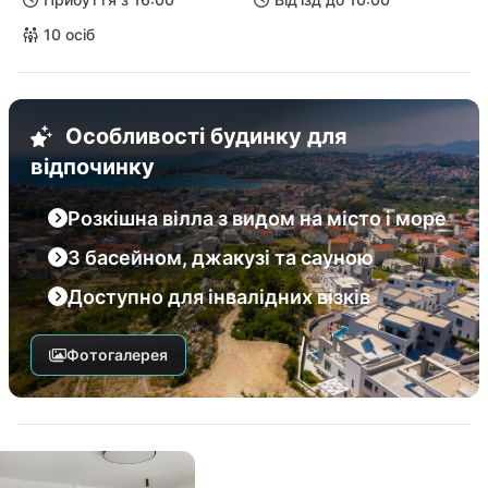
10 осіб
Особливості будинку для
відпочинку
Розкішна вілла з видом на місто і море
З басейном, джакузі та сауною
Доступно для інвалідних візків
Фотогалерея