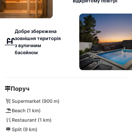
відкритому повітрі
Добре збережена
зовнішня територія
з вуличним
басейном
Поруч
Supermarket (900 m)
Beach (1 km)
Restaurant (1 km)
Split (9 km)