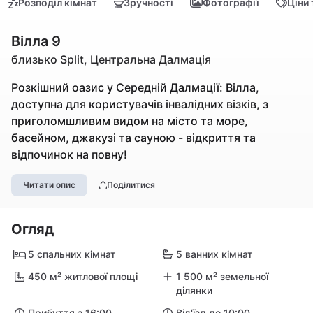
Розподіл кімнат
Зручності
Фотографії
Ціни
Вілла 9
близько Split, Центральна Далмація
Розкішний оазис у Середній Далмації: Вілла,
доступна для користувачів інвалідних візків, з
приголомшливим видом на місто та море,
басейном, джакузі та сауною - відкриття та
відпочинок на повну!
Читати опис
Поділитися
Огляд
5 спальних кімнат
5 ванних кімнат
450 м² житлової площі
1 500 м² земельної
ділянки
Прибуття з 16:00
Від'їзд до 10:00