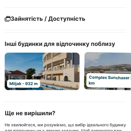
Зайнятість / Доступність
Інші будинки для відпочинку поблизу
Complex Sunchaser Sp
km
Miljak - 932 m
Ще не вирішили?
Не хвилюйтеся, ми розуміємо, що вибір ідеального будинку
для відпочинку не є легкою задачею. Щоб допомогти вам,