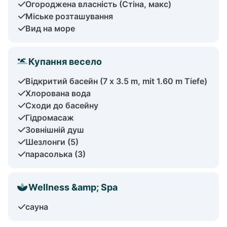
Огороджена власність (Стіна, макс)
Міське розташування
Вид на море
Купання весело
Відкритий басейн (7 x 3.5 m, mit 1.60 m Tiefe)
Хлорована вода
Сходи до басейну
Гідромасаж
Зовнішній душ
Шезлонги (5)
парасолька (3)
Wellness &amp; Spa
сауна