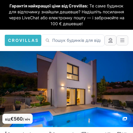
Гарантія найкращої ціни від Crovillas:
Те саме будинок
для відпочинку знайшли дешевше? Надішліть посилання
через LiveChat або електронну пошту — і забронюйте на
100 € дешевше!
CROVILLAS
€560
від
/ ніч