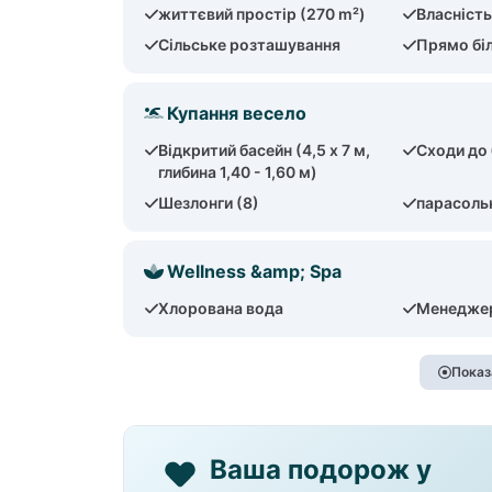
життєвий простір (270 m²)
Власність
Сільське розташування
Прямо бі
Купання весело
Відкритий басейн (4,5 х 7 м,
Сходи до
глибина 1,40 - 1,60 м)
Шезлонги (8)
парасольк
Wellness &amp; Spa
Хлорована вода
Менеджер
Показ
Ваша подорож у