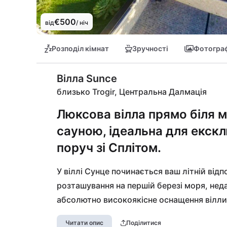
€500
від
/ ніч
Розподіл кімнат
Зручності
Фотограф
Вілла Sunce
близько Trogir, Центральна Далмація
Люксова вілла прямо біля 
сауною, ідеальна для екск
поруч зі Сплітом.
У віллі Сунце починається ваш літній від
розташування на першій березі моря, недал
абсолютно високоякісне оснащення вілли, 
обіцяють захоплюючі канікули з вашими б
Читати опис
Поділитися