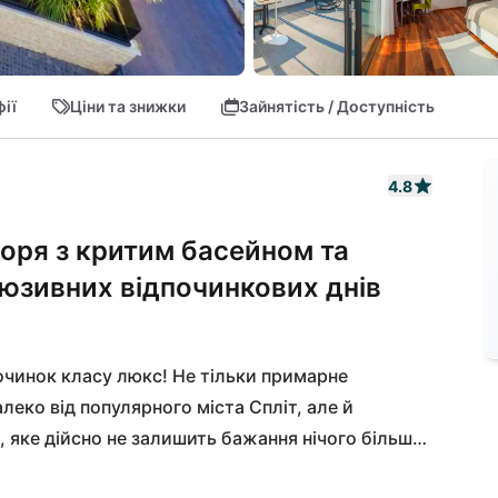
ії
Ціни та знижки
Зайнятість / Доступність
4.8
моря з критим басейном та
люзивних відпочинкових днів
починок класу люкс! Не тільки примарне 
еко від популярного міста Спліт, але й 
яке дійсно не залишить бажання нічого більше, 
лизькими. Пляж Копакабана з гравієм, 