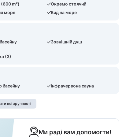
 (600 m²)
Окремо стоячий
ля моря
Вид на море
 басейну
Зовнішній душ
а (3)
 басейну
Інфрачервона сауна
ати всі зручності
Ми раді вам допомогти!