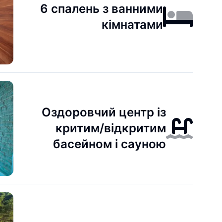
6 спалень з ванними
кімнатами
Оздоровчий центр із
критим/відкритим
басейном і сауною