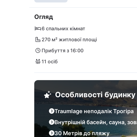
довжиною 2 км, знаходиться у непосредст
розмаїтому водному спортинвому спектру
Огляд
культури не повинні пропустити красиве 
старе місто має особливий шарм і є ідеал
6 спальних кімнат
місто Хорватії Спліт досягається прибл
270 м² житлової площі
а міжнародний аеропорт Спліт (SPU) - всьо
Прибуття з 16:00
11 осіб
Особливості будинку
Traumlage неподалік Трогіра
Внутрішній басейн, сауна, зо
30 Метрів до пляжу