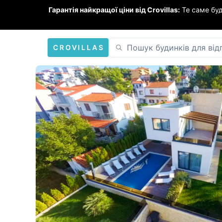
Гарантія найкращої ціни від Crovillas:
Те саме бу
CROVILLAS