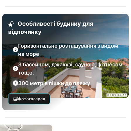
Особливості будинку для
відпочинку
Горизонтальне розташування з видом
на море
З басейном, джакузі, сауною, фітнесом
тощо.
300 метрів пішки до пляжу
Фотогалерея