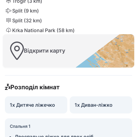
Trogir (3 km)
Split (9 km)
Split (32 km)
Krka National Park (58 km)
Відкрити карту
Розподіл кімнат
1x Дитяче ліжечко
1x Диван-ліжко
Спальня 1
Двоспальне ліжко для двох осіб