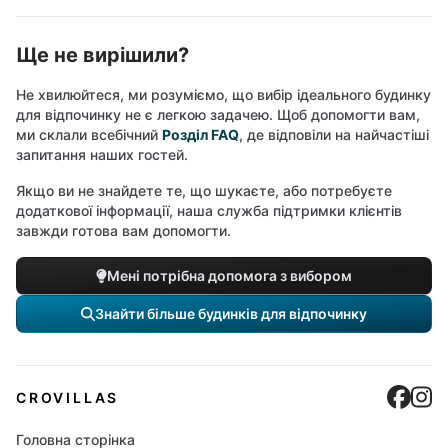
Ще не вирішили?
Не хвилюйтеся, ми розуміємо, що вибір ідеального будинку
для відпочинку не є легкою задачею. Щоб допомогти вам,
ми склали всебічний
Розділ FAQ
, де відповіли на найчастіші
запитання наших гостей.
Якщо ви не знайдете те, що шукаєте, або потребуєте
додаткової інформації, наша служба підтримки клієнтів
завжди готова вам допомогти.
Мені потрібна допомога з вибором
Знайти більше будинків для відпочинку
Cro
C
CROVILLAS
Головна сторінка