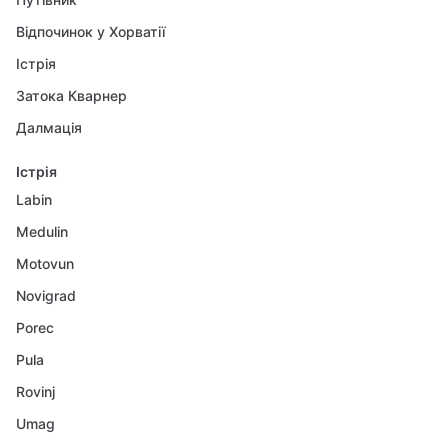
Відпочинок у Хорватії
Істрія
Затока Кварнер
Далмація
Істрія
Labin
Medulin
Motovun
Novigrad
Porec
Pula
Rovinj
Umag