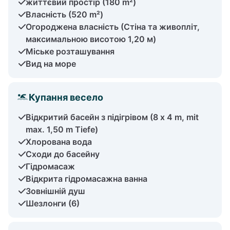
життєвий простір (180 m²)
Власність (520 m²)
Огороджена власність (Стіна та живопліт,
максимальною висотою 1,20 м)
Міське розташування
Вид на море
Купання весело
Відкритий басейн з підігрівом (8 x 4 m, mit
max. 1,50 m Tiefe)
Хлорована вода
Сходи до басейну
Гідромасаж
Відкрита гідромасажна ванна
Зовнішній душ
Шезлонги (6)