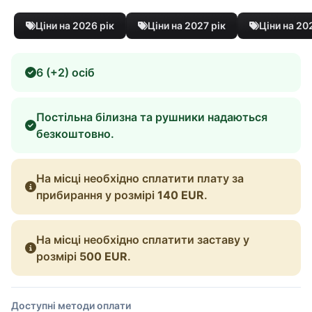
Ціни на 2026 рік
Ціни на 2027 рік
Ціни на 20
6 (+2) осіб
Постільна білизна та рушники надаються
безкоштовно.
На місці необхідно сплатити плату за
прибирання у розмірі
140 EUR
.
На місці необхідно сплатити заставу у
розмірі
500 EUR
.
Доступні методи оплати