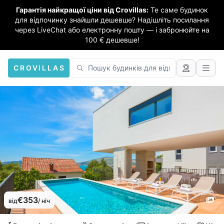
Гарантія найкращої ціни від Crovillas:
Те саме будинок
для відпочинку знайшли дешевше? Надішліть посилання
через LiveChat або електронну пошту — і забронюйте на
100 € дешевше!
CROVILLAS
€353
від
/ ніч