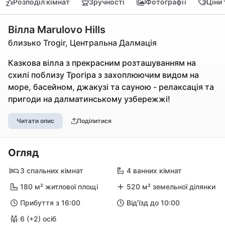
Розподіл кімнат
Зручності
Фотографії
Ціни
Вілла Marulovo Hills
близько Trogir, Центральна Далмація
Казкова вілла з прекрасним розташуванням на
схилі поблизу Трогіра з захоплюючим видом на
море, басейном, джакузі та сауною - релаксація та
пригоди на далматинському узбережжі!
Читати опис
Поділитися
Огляд
3 спальних кімнат
4 ванних кімнат
180 м² житлової площі
520 м² земельної ділянки
Прибуття з 16:00
Від'їзд до 10:00
6 (+2) осіб