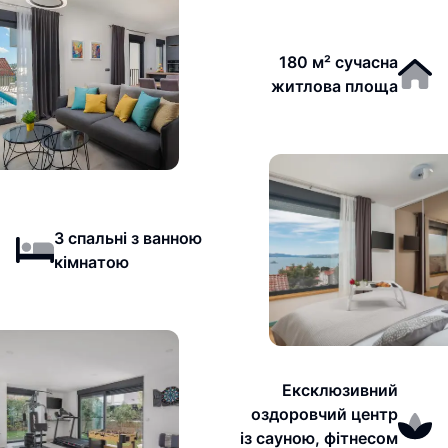
180 м² сучасна
житлова площа
3 спальні з ванною
кімнатою
Ексклюзивний
оздоровчий центр
із сауною, фітнесом