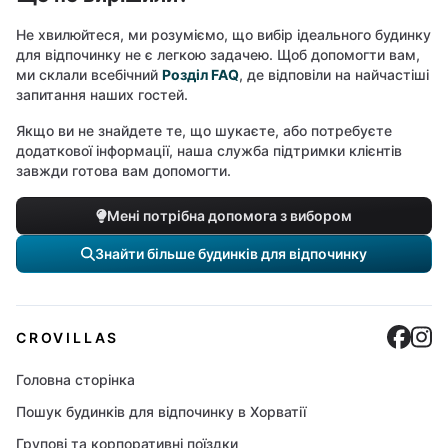
Не хвилюйтеся, ми розуміємо, що вибір ідеального будинку
для відпочинку не є легкою задачею. Щоб допомогти вам,
ми склали всебічний
Розділ FAQ
, де відповіли на найчастіші
запитання наших гостей.
Якщо ви не знайдете те, що шукаєте, або потребуєте
додаткової інформації, наша служба підтримки клієнтів
завжди готова вам допомогти.
Мені потрібна допомога з вибором
Знайти більше будинків для відпочинку
Cro
C
CROVILLAS
Головна сторінка
Пошук будинків для відпочинку в Хорватії
Групові та корпоративні поїздки