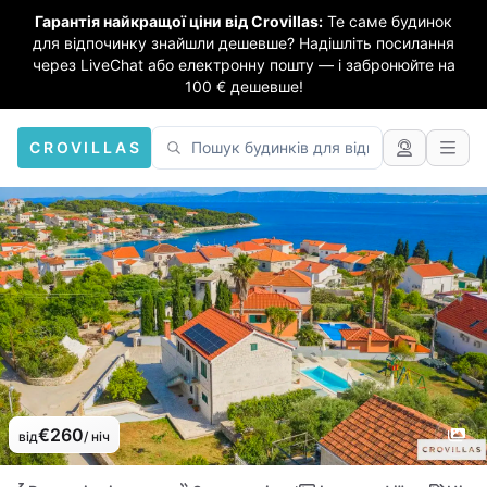
Гарантія найкращої ціни від Crovillas:
Те саме будинок
для відпочинку знайшли дешевше? Надішліть посилання
через LiveChat або електронну пошту — і забронюйте на
100 € дешевше!
CROVILLAS
€260
від
/ ніч