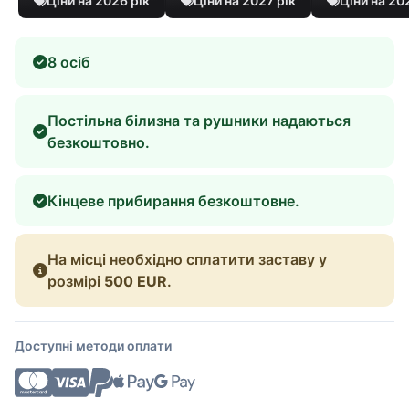
Ціни на 2026 рік
Ціни на 2027 рік
Ціни на 20
8 осіб
Постільна білизна та рушники надаються
безкоштовно.
Кінцеве прибирання безкоштовне.
На місці необхідно сплатити заставу у
розмірі
500 EUR
.
Доступні методи оплати