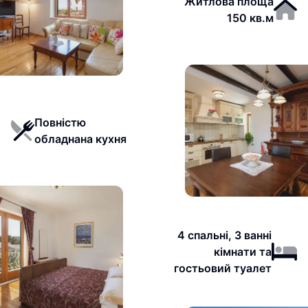
Житлова площа
150 кв.м
Повністю
обладнана кухня
4 спальні, 3 ванні
кімнати та
гостьовий туалет