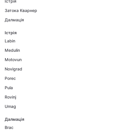
Істрія
Затока Кварнер
Далмація
Істрія
Labin
Medulin
Motovun
Novigrad
Porec
Pula
Rovinj
Umag
Далмація
Brac