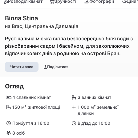
Розподіл кімнат
Зручності
Фотографії
Ціни
Вілла Stina
на Brac, Центральна Далмація
Рустікальна міська вілла безпосередньо біля води з
різнобарвним садом і басейном, для захоплюючих
відпочинкових днів з родиною на острові Брач.
Читати опис
Поділитися
Огляд
4 спальних кімнат
3 ванних кімнат
150 м² житлової площі
1 000 м² земельної
ділянки
Прибуття з 16:00
Від'їзд до 10:00
8 осіб