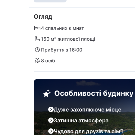
ресторанчиках (конобах). Пляжі можна лег
навколо Сумартина знайдете кам'янисті пл
Огляд
поблизу Болу, це природний грунтовий пл
аеропорт Спліт розташований на материку
4 спальних кімнат
150 м² житлової площі
Прибуття з 16:00
8 осіб
Особливості будинку
Дуже захоплююче місце
Затишна атмосфера
Чудово для друзів та сім'ї