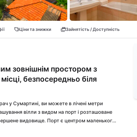
ії
Ціни та знижки
Зайнятість / Доступність
чим зовнішнім простором з
місці, безпосередньо біля
рач у Сумартині, ви можете в лічені метри 
ташування вілли з видом на порт і розташоване 
евершене видовище. Порт є центром маленького 
спробувати традиційні страви у місцевих 