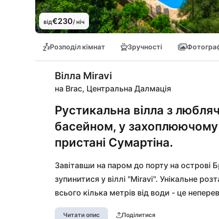
€230
від
/ ніч
Розподіл кімнат
Зручності
Фотограф
Вілла Miravi
на Brac, Центральна Далмація
Рустикальна вілла з любля
басейном, у захоплюючому 
пристані Сумартіна.
Завітавши на паром до порту на острові Б
зупинитися у віллі "Miravi". Унікальне роз
всього кілька метрів від води - це непер
популярного міста Сумартин, де вам слід 
Читати опис
Поділитися