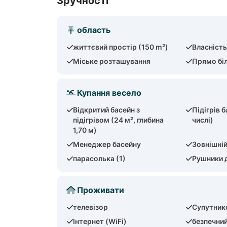
Зручності
область
життєвий простір (150 m²)
Власність
Міське розташування
Прямо бі
Купання весело
Відкритий басейн з
Підігрів 
підігрівом (24 м², глибина
числі)
1,70 м)
Менеджер басейну
Зовнішні
парасолька (1)
Рушники 
Проживати
телевізор
Супутник
Інтернет (WiFi)
безпечни