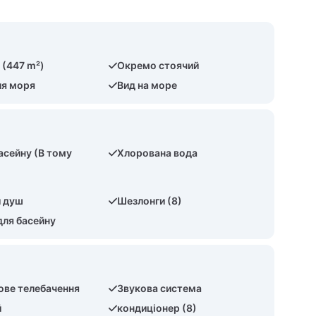
 (447 m²)
Окремо стоячий
ля моря
Вид на море
басейну (В тому
Хлорована вода
й душ
Шезлонги (8)
для басейну
ове телебачення
Звукова система
й
кондиціонер (8)