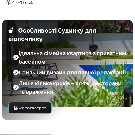
4 (+1) осіб
Особливості будинку для
відпочинку
Ідеальна сімейна квартира з приватним
басейном
Стильний дизайн для повної релаксації
Лише кілька кроків – пляж, ресторани
та враження.
Фотогалерея