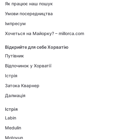
Як працює наш пошук
Умови посередництва
Імпресум
Хочеться на Майорку? – millorca.com
Відкрийте для себе Хорватію
Путівник
Відпочинок у Хорватії
Істрія
Затока Кварнер
Далмація
Істрія
Labin
Medulin
Motovun