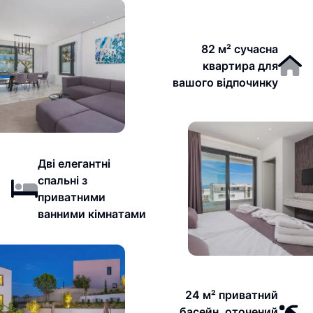
82 м² сучасна
квартира для
вашого відпочинку
Дві елегантні
спальні з
приватними
ванними кімнатами
24 м² приватний
басейн, оточений