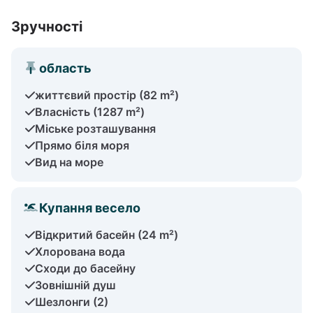
Зручності
область
життєвий простір (82 m²)
Власність (1287 m²)
Міське розташування
Прямо біля моря
Вид на море
Купання весело
Відкритий басейн (24 m²)
Хлорована вода
Сходи до басейну
Зовнішній душ
Шезлонги (2)