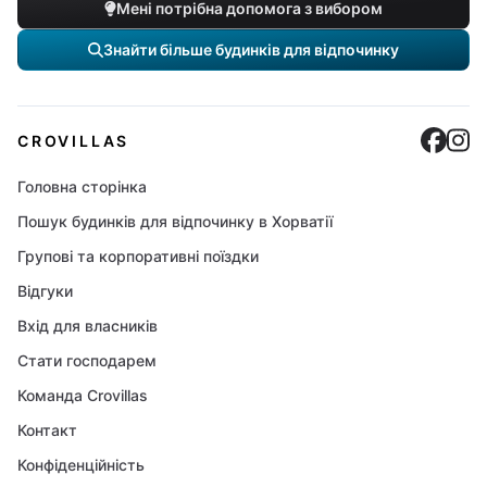
Мені потрібна допомога з вибором
Знайти більше будинків для відпочинку
Cro
C
CROVILLAS
Головна сторінка
Пошук будинків для відпочинку в Хорватії
Групові та корпоративні поїздки
Відгуки
Вхід для власників
Стати господарем
Команда Crovillas
Контакт
Конфіденційність