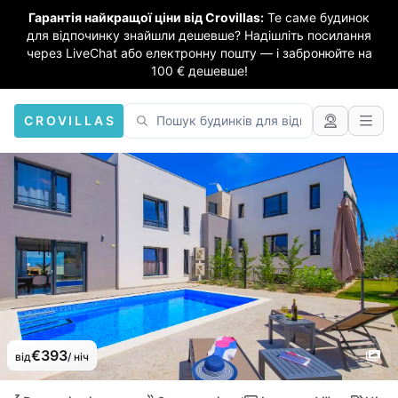
Гарантія найкращої ціни від Crovillas:
Те саме будинок
для відпочинку знайшли дешевше? Надішліть посилання
через LiveChat або електронну пошту — і забронюйте на
100 € дешевше!
CROVILLAS
€393
від
/ ніч