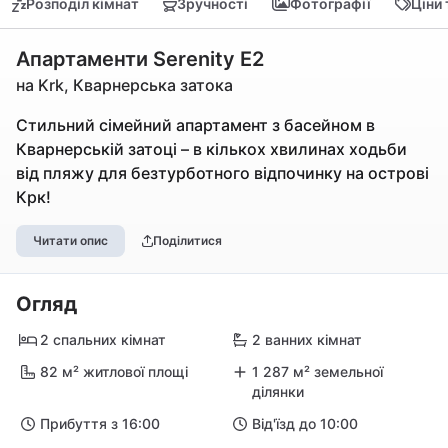
Розподіл кімнат
Зручності
Фотографії
Ціни
Апартаменти Serenity E2
на Krk, Кварнерська затока
Стильний сімейний апартамент з басейном в
Кварнерській затоці – в кількох хвилинах ходьби
від пляжу для безтурботного відпочинку на острові
Крк!
Читати опис
Поділитися
Огляд
2 спальних кімнат
2 ванних кімнат
82 м² житлової площі
1 287 м² земельної
ділянки
Прибуття з 16:00
Від'їзд до 10:00