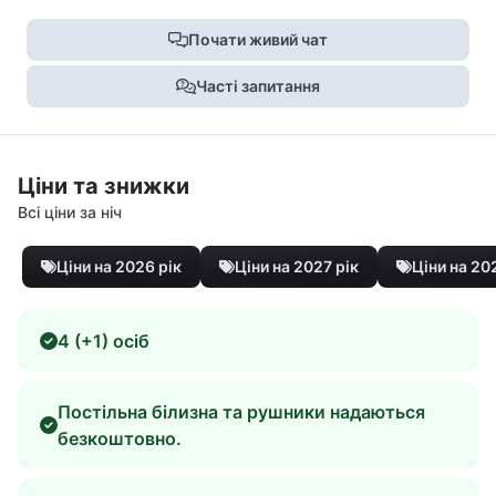
Почати живий чат
Часті запитання
Ціни та знижки
Всі ціни за ніч
Ціни на 2026 рік
Ціни на 2027 рік
Ціни на 20
4 (+1) осіб
Постільна білизна та рушники надаються
безкоштовно.