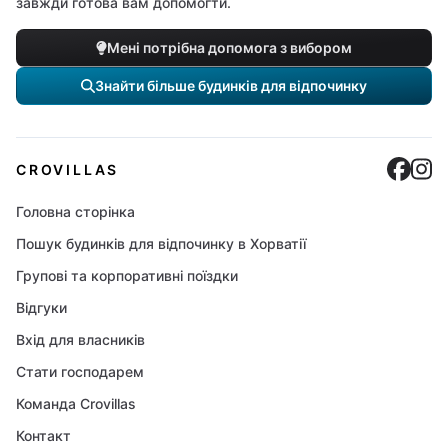
завжди готова вам допомогти.
Мені потрібна допомога з вибором
Знайти більше будинків для відпочинку
Cro
C
CROVILLAS
Головна сторінка
Пошук будинків для відпочинку в Хорватії
Групові та корпоративні поїздки
Відгуки
Вхід для власників
Стати господарем
Команда Crovillas
Контакт