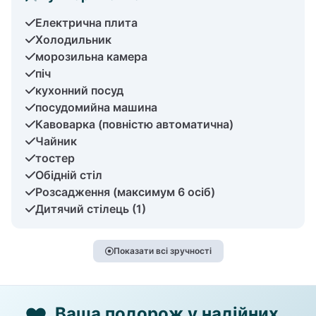
Електрична плита
Холодильник
морозильна камера
піч
кухонний посуд
посудомийна машина
Кавоварка (повністю автоматична)
Чайник
тостер
Обідній стіл
Розсадження (максимум 6 осіб)
Дитячий стілець (1)
Показати всі зручності
Ваша подорож у надійних