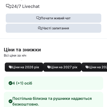
24/7 Livechat
Почати живий чат
Часті запитання
Ціни та знижки
Всі ціни за ніч
Ціни на 2026 рік
Ціни на 2027 рік
Ціни на 20
4 (+1) осіб
Постільна білизна та рушники надаються
безкоштовно.