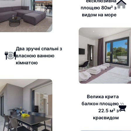
ексклюзивна
площею 80м² з
видом на море
Два зручні спальні з
власною ванною
кімнатою
Велика крита
балкон площею
22.5 м² з
краєвидом