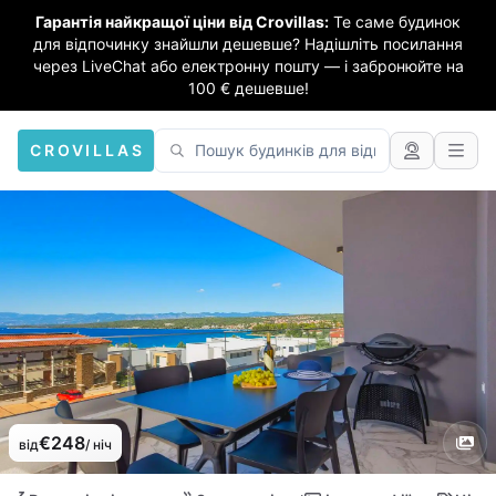
Гарантія найкращої ціни від Crovillas:
Те саме будинок
для відпочинку знайшли дешевше? Надішліть посилання
через LiveChat або електронну пошту — і забронюйте на
100 € дешевше!
CROVILLAS
€248
від
/ ніч