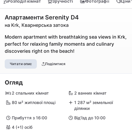
Розподіл кімнат
Зручності
Фотографії
Ціни
Апартаменти Serenity D4
на Krk, Кварнерська затока
Modern apartment with breathtaking sea views in Krk,
perfect for relaxing family moments and culinary
discoveries right on the beach!
Читати опис
Поділитися
Огляд
2 спальних кімнат
2 ванних кімнат
80 м² житлової площі
1 287 м² земельної
ділянки
Прибуття з 16:00
Від'їзд до 10:00
4 (+1) осіб