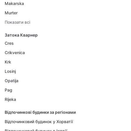
Makarska
Murter
Показати всі
Затока Кварнер
Cres
Crikvenica
Krk
Losinj
Opatija
Pag
Rijeka
Відпочинкові будинки за регіонами
Відпочинковий будинок у Хорватії
Відпочинковий будинок в Істрії