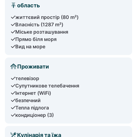
область
життєвий простір (80 m²)
Власність (1287 m²)
Міське розташування
Прямо біля моря
Вид на море
Проживати
телевізор
Супутникове телебачення
Інтернет (WiFi)
безпечний
Тепла підлога
кондиціонер (3)
Кулінарія та їжа