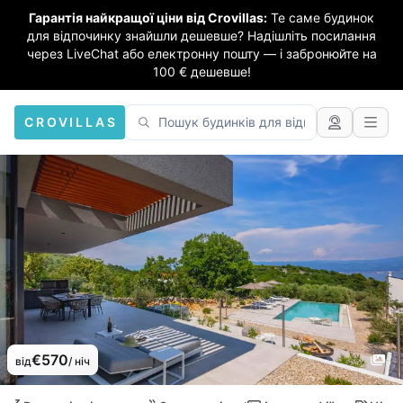
Гарантія найкращої ціни від Crovillas:
Те саме будинок
для відпочинку знайшли дешевше? Надішліть посилання
через LiveChat або електронну пошту — і забронюйте на
100 € дешевше!
CROVILLAS
€570
від
/ ніч