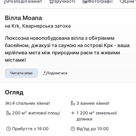
Розподіл кімнат
Зручності
Фотографії
Ціни
Вілла Moana
на Krk, Кварнерська затока
Люксозна новопобудована вілла з обігрівним
басейном, джакузі та сауною на острові Крк - ваша
мрійлива мета між природним раєм та живими
містами!
Читати опис
Поділитися
Огляд
4 спальних кімнат
3 ванних кімнат
200 м² житлової площі
1 200 м² земельної
ділянки
Прибуття з 16:00
Від'їзд до 10:00