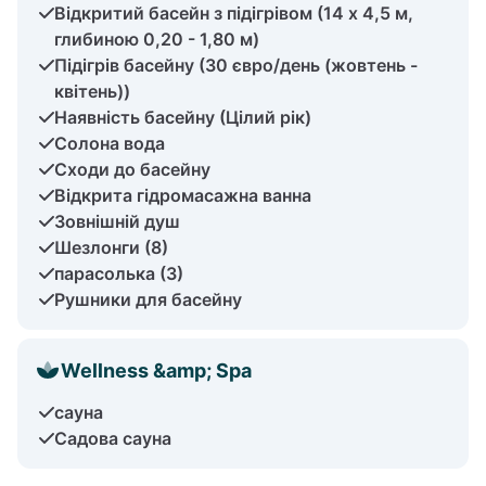
Відкритий басейн з підігрівом (14 х 4,5 м,
глибиною 0,20 - 1,80 м)
Підігрів басейну (30 євро/день (жовтень -
квітень))
Наявність басейну (Цілий рік)
Солона вода
Сходи до басейну
Відкрита гідромасажна ванна
Зовнішній душ
Шезлонги (8)
парасолька (3)
Рушники для басейну
Wellness &amp; Spa
сауна
Садова сауна