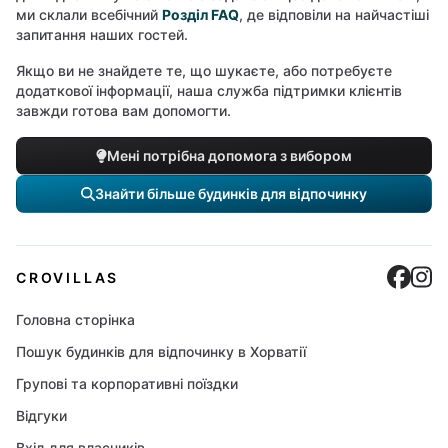
ми склали всебічний
Розділ FAQ
, де відповіли на найчастіші
запитання наших гостей.
Якщо ви не знайдете те, що шукаєте, або потребуєте
додаткової інформації, наша служба підтримки клієнтів
завжди готова вам допомогти.
Мені потрібна допомога з вибором
Знайти більше будинків для відпочинку
Cro
C
CROVILLAS
Головна сторінка
Пошук будинків для відпочинку в Хорватії
Групові та корпоративні поїздки
Відгуки
Вхід для власників