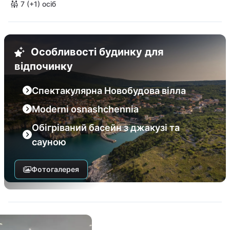
7 (+1) осіб
Особливості будинку для
відпочинку
Спектакулярна Новобудова вілла
Moderni osnashchennia
Обігріваний басейн з джакузі та
сауною
Фотогалерея