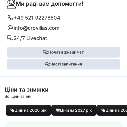
Ми раді вам допомогти!
+49 521 92278504
info@crovillas.com
24/7 Livechat
Почати живий чат
Часті запитання
Ціни та знижки
Всі ціни за ніч
Ціни на 2026 рік
Ціни на 2027 рік
Ціни на 20