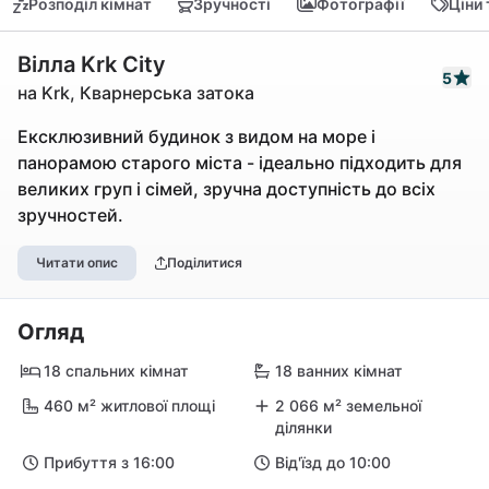
Розподіл кімнат
Зручності
Фотографії
Ціни
Вілла Krk City
5
на Krk, Кварнерська затока
Ексклюзивний будинок з видом на море і
панорамою старого міста - ідеально підходить для
великих груп і сімей, зручна доступність до всіх
зручностей.
Читати опис
Поділитися
Огляд
18 спальних кімнат
18 ванних кімнат
460 м² житлової площі
2 066 м² земельної
ділянки
Прибуття з 16:00
Від'їзд до 10:00