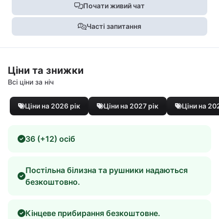
Почати живий чат
Часті запитання
Ціни та знижки
Всі ціни за ніч
Ціни на 2026 рік
Ціни на 2027 рік
Ціни на 20
36 (+12) осіб
Постільна білизна та рушники надаються
безкоштовно.
Кінцеве прибирання безкоштовне.