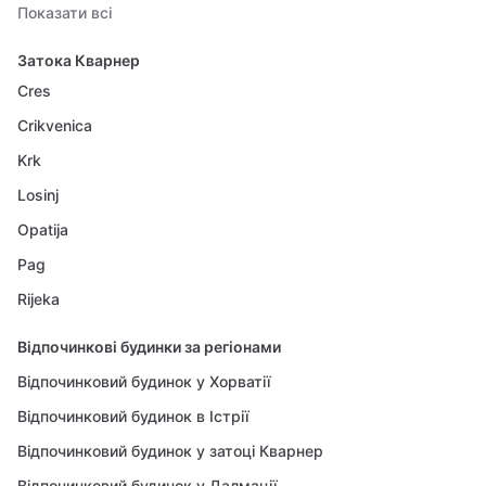
Показати всі
Затока Кварнер
Cres
Crikvenica
Krk
Losinj
Opatija
Pag
Rijeka
Відпочинкові будинки за регіонами
Відпочинковий будинок у Хорватії
Відпочинковий будинок в Істрії
Відпочинковий будинок у затоці Кварнер
Відпочинковий будинок у Далмації