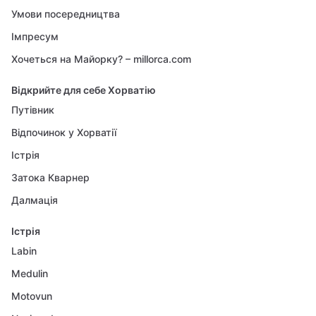
Умови посередництва
Імпресум
Хочеться на Майорку? – millorca.com
Відкрийте для себе Хорватію
Путівник
Відпочинок у Хорватії
Істрія
Затока Кварнер
Далмація
Істрія
Labin
Medulin
Motovun