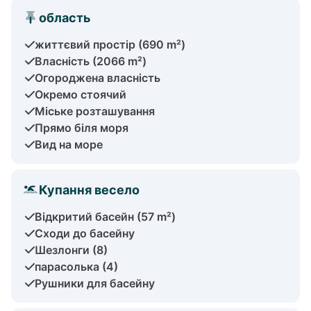
область
життєвий простір (690 m²)
Власність (2066 m²)
Огороджена власність
Окремо стоячий
Міське розташування
Прямо біля моря
Вид на море
Купання весело
Відкритий басейн (57 m²)
Сходи до басейну
Шезлонги (8)
парасолька (4)
Рушники для басейну