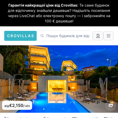
Гарантія найкращої ціни від Crovillas:
Те саме будинок
для відпочинку знайшли дешевше? Надішліть посилання
через LiveChat або електронну пошту — і забронюйте на
100 € дешевше!
CROVILLAS
€2,150
від
/ ніч