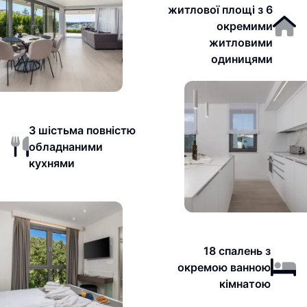
житлової площі з 6
окремими
житловими
одиницями
З шістьма повністю
обладнаними
кухнями
18 спалень з
окремою ванною
кімнатою