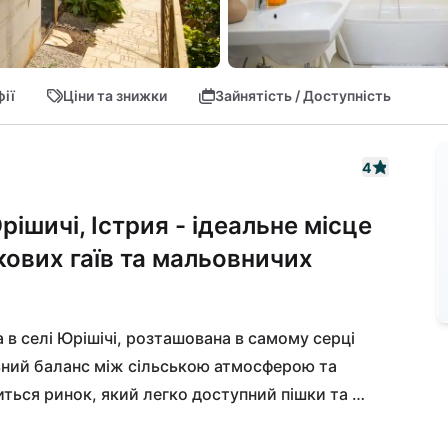
ії
Ціни та знижки
Зайнятість / Доступність
4
рішичі, Істрия - ідеальне місце
кових гаїв та мальовничих
а в селі Юрішічі, розташована в самому серці 
льний баланс між сільською атмосферою та 
ься ринок, який легко доступний пішки та 
 Істрия, регіон багатий на історію та природну 