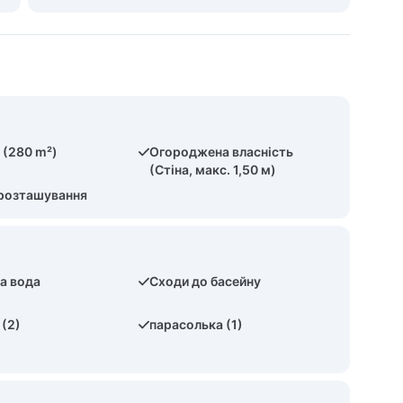
 (280 m²)
Огороджена власність
(Стіна, макс. 1,50 м)
 розташування
а вода
Сходи до басейну
 (2)
парасолька (1)