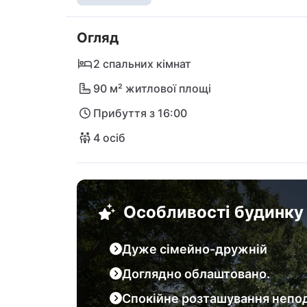
красу, очарує вас мальовничими містами,
захоплюючими прибережними містами. Аер
Огляд
кілометрів від цього будинку, що забезпе
особливо зручний для мандрівників, які ш
2 спальних кімнат
Істрия. Haus Giorgio - це ідеальний вибір
90 м² житлової площі
чарівному регіоні Істрия.
Прибуття з 16:00
4 осіб
Особливості будинку
Дуже сімейно-дружній
Доглядно облаштовано.
Спокійне розташування непод