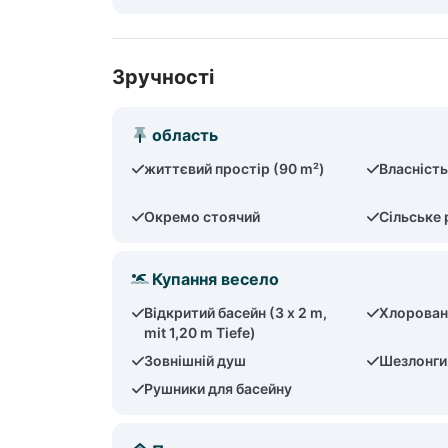
Зручності
область
життєвий простір (90 m²)
Власність
Окремо стоячий
Сільське
Купання весело
Відкритий басейн (3 x 2 m,
Хлорован
mit 1,20 m Tiefe)
Зовнішній душ
Шезлонги
Рушники для басейну