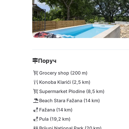
Поруч
Grocery shop (200 m)
Konoba Klarići (2,5 km)
Supermarket Plodine (8,5 km)
Beach Stara Fažana (14 km)
Fažana (14 km)
Pula (19,2 km)
Brijuni National Park (20 km)