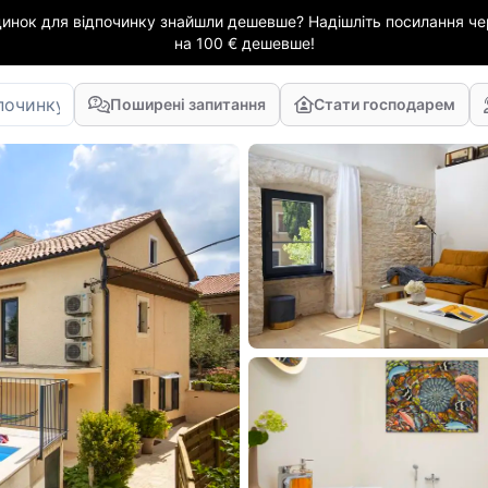
динок для відпочинку знайшли дешевше? Надішліть посилання чер
на 100 € дешевше!
Поширені запитання
Стати господарем