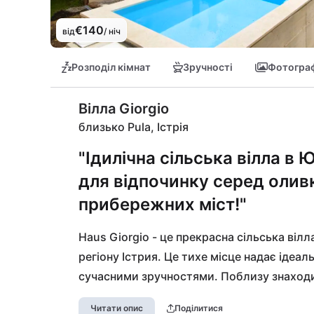
€140
від
/ ніч
Розподіл кімнат
Зручності
Фотограф
Вілла Giorgio
близько Pula, Істрія
"Ідилічна сільська вілла в Ю
для відпочинку серед олив
прибережних міст!"
Haus Giorgio - це прекрасна сільська вілл
регіону Істрия. Це тихе місце надає ідеа
сучасними зручностями. Поблизу знаходит
пропонує основні можливості для покупок.
Читати опис
Поділитися