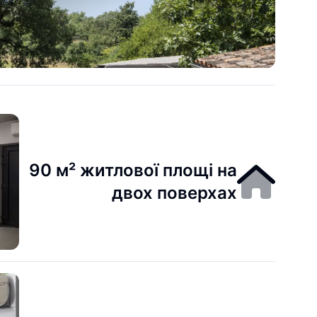
90 м² житлової площі на
двох поверхах