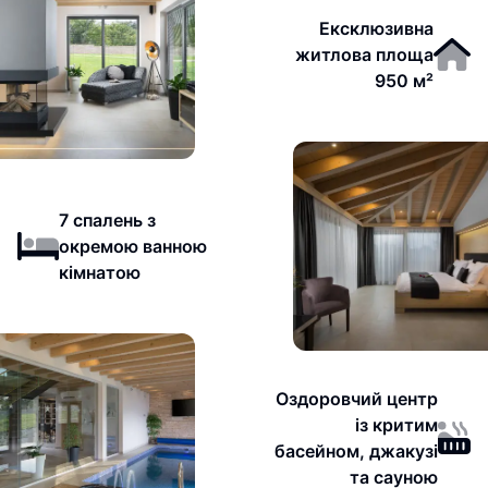
Ексклюзивна
житлова площа
950 м²
7 спалень з
окремою ванною
кімнатою
Оздоровчий центр
із критим
басейном, джакузі
та сауною