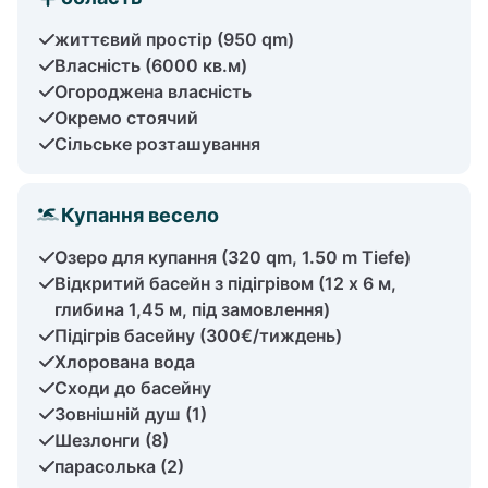
життєвий простір (950 qm)
Власність (6000 кв.м)
Огороджена власність
Окремо стоячий
Сільське розташування
Купання весело
Озеро для купання (320 qm, 1.50 m Tiefe)
Відкритий басейн з підігрівом (12 х 6 м,
глибина 1,45 м, під замовлення)
Підігрів басейну (300€/тиждень)
Хлорована вода
Сходи до басейну
Зовнішній душ (1)
Шезлонги (8)
парасолька (2)