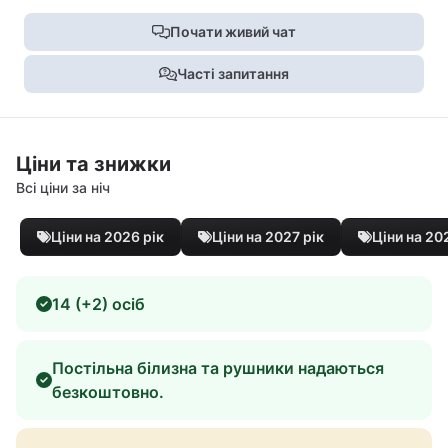
Почати живий чат
Часті запитання
Ціни та знижки
Всі ціни за ніч
Ціни на 2026 рік
Ціни на 2027 рік
Ціни на 20
14 (+2) осіб
Постільна білизна та рушники надаються
безкоштовно.