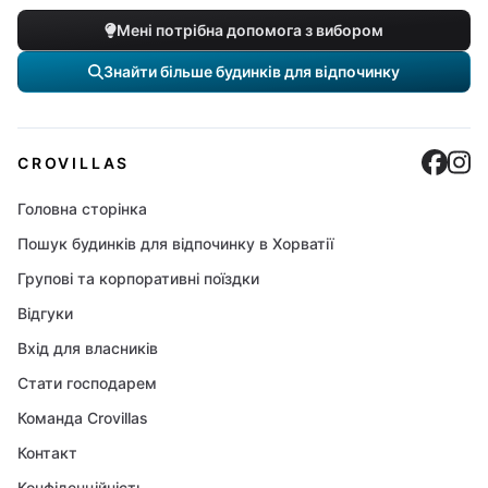
Мені потрібна допомога з вибором
Знайти більше будинків для відпочинку
Cro
C
CROVILLAS
Головна сторінка
Пошук будинків для відпочинку в Хорватії
Групові та корпоративні поїздки
Відгуки
Вхід для власників
Стати господарем
Команда Crovillas
Контакт
Конфіденційність