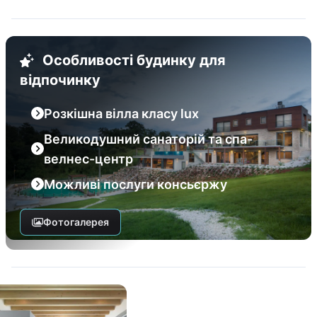
Особливості будинку для
відпочинку
Розкішна вілла класу lux
Великодушний санаторій та спа-
велнес-центр
Можливі послуги консьєржу
Фотогалерея