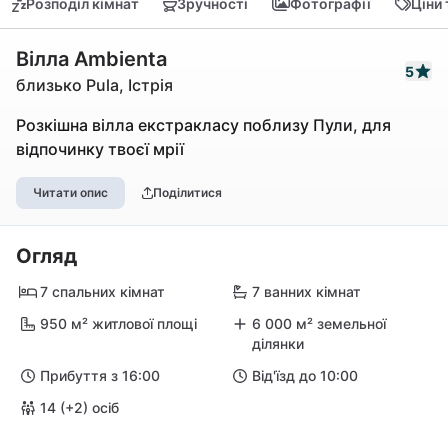
Розподіл кімнат
Зручності
Фотографії
Ціни
Вілла Ambienta
5
близько Pula, Істрія
Розкішна вілла екстракласу поблизу Пули, для
відпочинку твоєї мрії
Читати опис
Поділитися
Огляд
7 спальних кімнат
7 ванних кімнат
950 м² житлової площі
6 000 м² земельної
ділянки
Прибуття з 16:00
Від'їзд до 10:00
14 (+2) осіб