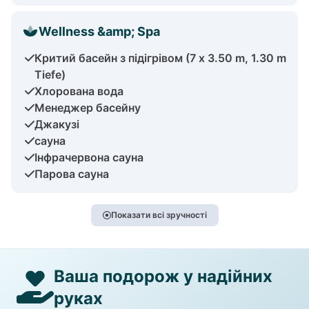
Wellness &amp; Spa
Критий басейн з підігрівом (7 x 3.50 m, 1.30 m
Tiefe)
Хлорована вода
Менеджер басейну
Джакузі
сауна
Інфрачервона сауна
Парова сауна
Показати всі зручності
Ваша подорож у надійних
руках