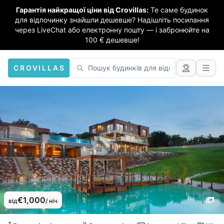
Гарантія найкращої ціни від Crovillas:
Те саме будинок
для відпочинку знайшли дешевше? Надішліть посилання
через LiveChat або електронну пошту — і забронюйте на
100 € дешевше!
CROVILLAS
€1,000
від
/ ніч