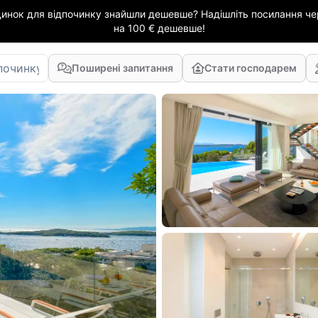
динок для відпочинку знайшли дешевше? Надішліть посилання чер
на 100 € дешевше!
Поширені запитання
Стати господарем