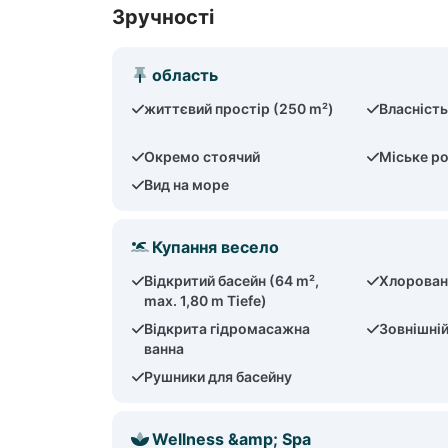
Зручності
область
життєвий простір (250 m²)
Власність
Окремо стоячий
Міське р
Вид на море
Купання весело
Відкритий басейн (64 m²,
Хлорован
max. 1,80 m Tiefe)
Відкрита гідромасажна
Зовнішні
ванна
Рушники для басейну
Wellness &amp; Spa