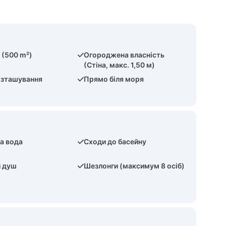
 (500 m²)
Огороджена власність
(Стіна, макс. 1,50 м)
озташування
Прямо біля моря
а вода
Сходи до басейну
й душ
Шезлонги (максимум 8 осіб)