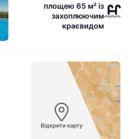
площею 65 м² із
захоплюючим
краєвидом
Відкрити карту