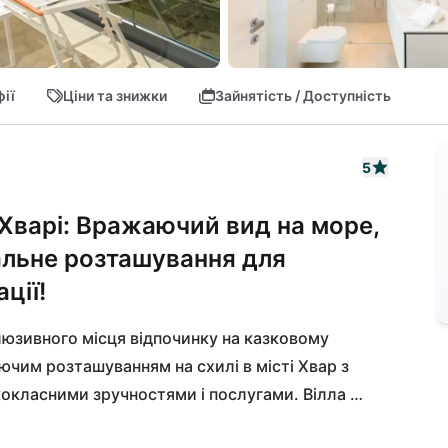
ії
Ціни та знижки
Зайнятість / Доступність
5
Хварі: Вражаючий вид на море,
альне розташування для
ції!
юзивного місця відпочинку на казковому 
чим розташуванням на схилі в місті Хвар з 
класними зручностями і послугами. Вілла 
хвилин ходьби до пляжу, супермаркету та 