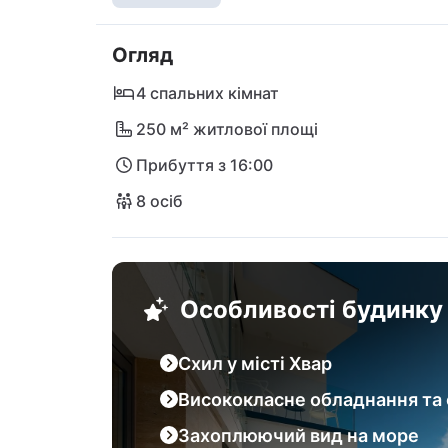
жвавого центру Хвара.

Огляд
Релаксуйте в розкішній атмосфері цієї суч
Град і Єлса. Насолоджуйтеся смачною веч
4 спальних кімнат
тим, як сісти на пором до Спліта, щоб від
250 м² житлової площі
до аеропорту Спліт ніщо не завадить ваш
Прибуття з 16:00
зараз свою мрійну віллу Анабель!
8 осіб
Особливості будинку
Схил у місті Хвар
Висококласне обладнання та 
Захоплюючий вид на море