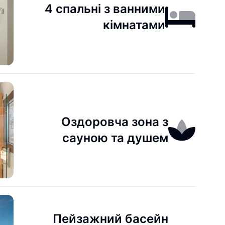
4 спальні з ванними
кімнатами
Оздоровча зона з
сауною та душем
Пейзажний басейн