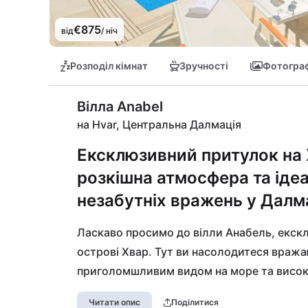
€875
від
/ ніч
Розподіл кімнат
Зручності
Фотограф
Вілла Anabel
на Hvar, Центральна Далмація
Ексклюзивний притулок на 
розкішна атмосфера та іде
незабутніх вражень у Далма
Ласкаво просимо до вілли Анабель, екскл
острові Хвар. Тут ви насолодитеся вражаю
приголомшливим видом на море та високо
ідеально розташована – всього за кілька 
Читати опис
Поділитися