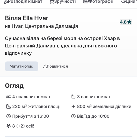
Розподіл кімнат
Зручності
Фотографії
Ціни
Вілла Ella Hvar
4.8
на Hvar, Центральна Далмація
Сучасна вілла на березі моря на острові Хвар в
Центральній Далмації, ідеальна для пляжного
відпочинку
Читати опис
Поділитися
Огляд
4 спальних кімнат
3 ванних кімнат
220 м² житлової площі
800 м² земельної ділянки
Прибуття з 16:00
Від'їзд до 10:00
8 (+2) осіб