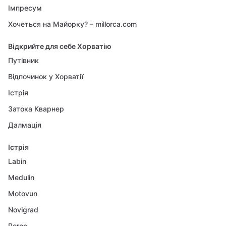
Імпресум
Хочеться на Майорку? – millorca.com
Відкрийте для себе Хорватію
Путівник
Відпочинок у Хорватії
Істрія
Затока Кварнер
Далмація
Істрія
Labin
Medulin
Motovun
Novigrad
Porec