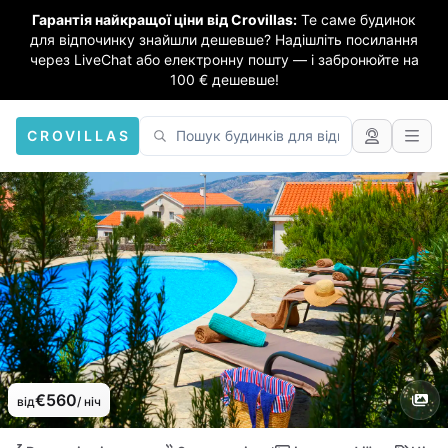
Гарантія найкращої ціни від Crovillas:
Те саме будинок
для відпочинку знайшли дешевше? Надішліть посилання
через LiveChat або електронну пошту — і забронюйте на
100 € дешевше!
CROVILLAS
€560
від
/ ніч