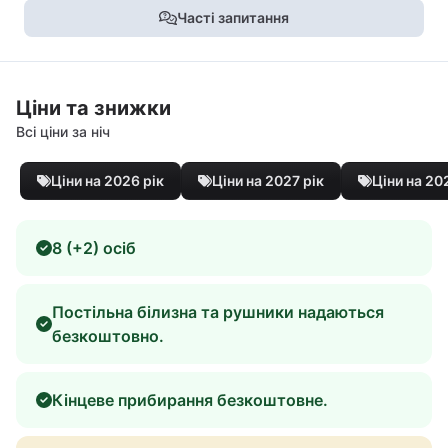
Часті запитання
Ціни та знижки
Всі ціни за ніч
Ціни на 2026 рік
Ціни на 2027 рік
Ціни на 20
8 (+2) осіб
Постільна білизна та рушники надаються
безкоштовно.
Кінцеве прибирання безкоштовне.