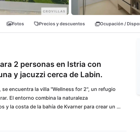
Fotos
Precios y descuentos
Ocupación / Dispo
para 2 personas en Istria con
auna y jacuzzi cerca de Labin.
 se encuentra la villa "Wellness for 2", un refugio 
trar. El entorno combina la naturaleza 
 y la costa de la bahía de Kvarner para crear un 
a. Al mismo tiempo, aquí se genera una sensación 
l para escapadas románticas, fines de semana de 
la rutina diaria.