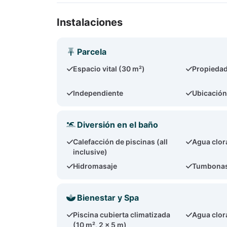
Instalaciones
Parcela
Espacio vital (30 m²)
Propiedad
Independiente
Ubicación
Diversión en el baño
Calefacción de piscinas (all
Agua clor
inclusive)
Hidromasaje
Tumbonas
Bienestar y Spa
Piscina cubierta climatizada
Agua clor
(10 m², 2 x 5 m)