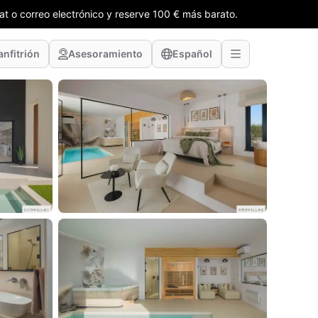
t o correo electrónico y reserve 100 € más barato.
anfitrión
Asesoramiento
Español