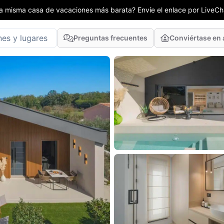
la misma casa de vacaciones más barata? Envíe el enlace por LiveCha
Preguntas frecuentes
Conviértase en 