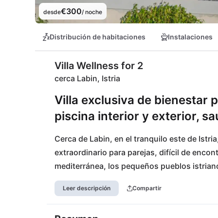
€300
desde
/ noche
Distribución de habitaciones
Instalaciones
Villa Wellness for 2
cerca Labin, Istria
Villa exclusiva de bienestar 
piscina interior y exterior, s
Cerca de Labin, en el tranquilo este de Istria,
extraordinario para parejas, difícil de encon
mediterránea, los pequeños pueblos istrianos
marco perfecto para días relajados en parej
Leer descripción
Compartir
de absoluta tranquilidad y privacidad, idea
bienestar y momentos especiales alejados de 