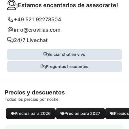
¡Estamos encantados de asesorarte!
+49 521 92278504
info@crovillas.com
24/7 Livechat
Iniciar chat en vivo
Preguntas frecuentes
Precios y descuentos
Todos los precios por noche
Precios para 2026
Precios para 2027
Precios