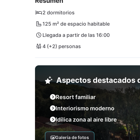
Resumen
localidad de Fažana. A los aventureros les e
que los amantes de la cultura pueden explora
2 dormitorios
cómodo? No hay problema: los aeropuertos d
125 m² de espacio habitable
Llegada a partir de las 16:00
Descubra la fascinante región de Istria y ha
Porto Bus Beachside 5.
4 (+2) personas
Aspectos destacados d
Resort familiar
Interiorismo moderno
Idílica zona al aire libre
Galería de fotos