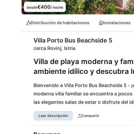
€400
desde
/ noche
Distribución de habitaciones
Instalaciones
Villa Porto Bus Beachside 5
cerca Rovinj, Istria
Villa de playa moderna y famil
ambiente idílico y descubra l
Bienvenido a Villa Porto Bus Beachside 5 - ¡e
moderna villa familiar se encuentra a pocos 
las elegantes salas de estar o disfrute del i
esmero.

Leer descripción
Compartir
En las inmediaciones encontrará un acogedor