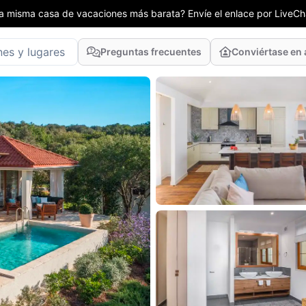
la misma casa de vacaciones más barata? Envíe el enlace por LiveCha
Preguntas frecuentes
Conviértase en 