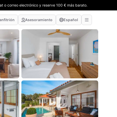
t o correo electrónico y reserve 100 € más barato.
anfitrión
Asesoramiento
Español