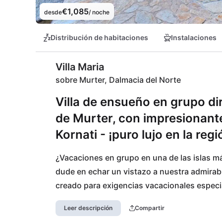
€1,085
desde
/ noche
Distribución de habitaciones
Instalaciones
Villa Maria
sobre Murter, Dalmacia del Norte
Villa de ensueño en grupo di
de Murter, con impresionante
Kornati - ¡puro lujo en la reg
¿Vacaciones en grupo en una de las islas má
dude en echar un vistazo a nuestra admirable
creado para exigencias vacacionales especi
vacacional con una hermosa vista del archipi
Leer descripción
Compartir
región alrededor de Sibenik. Uno debería, com