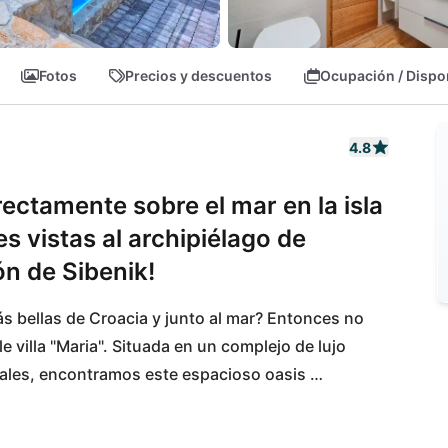
Fotos
Precios y descuentos
Ocupación / Dispo
4.8
rectamente sobre el mar en la isla
s vistas al archipiélago de
ión de Sibenik!
s bellas de Croacia y junto al mar? Entonces no 
 villa "Maria". Situada en un complejo de lujo 
ales, encontramos este espacioso oasis 
élago de Kornati y otras hermosas islas de la 
o su nombre indica, ¡vivir aquí! A la propia isla de 