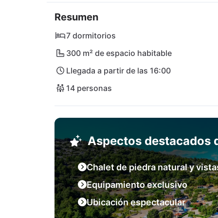
Murter se puede llegar en coche por el puent
Resumen
están a sólo una hora en coche.
7 dormitorios
300 m² de espacio habitable
Llegada a partir de las 16:00
14 personas
Aspectos destacados d
Chalet de piedra natural y vista
Equipamiento exclusivo
Ubicación espectacular