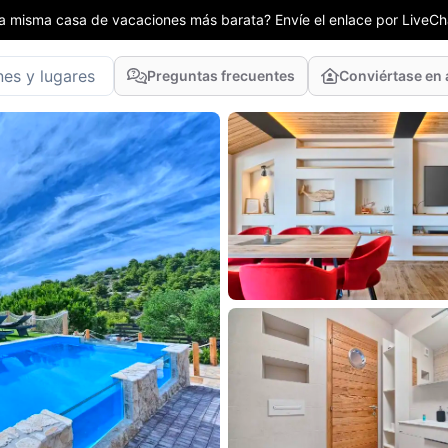
la misma casa de vacaciones más barata? Envíe el enlace por LiveCha
Preguntas frecuentes
Conviértase en 