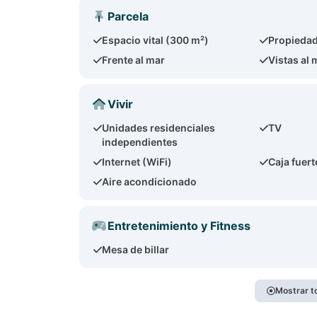
Parcela
Espacio vital (300 m²)
Propiedad
Frente al mar
Vistas al 
Vivir
Unidades residenciales
TV
independientes
Internet (WiFi)
Caja fuert
Aire acondicionado
Entretenimiento y Fitness
Mesa de billar
Mostrar t