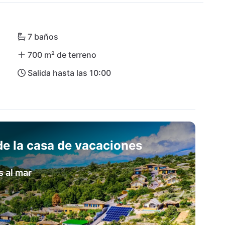
e de Tisno, y los aeropuertos de Zadar y Split 
7 baños
700 m² de terreno
Salida hasta las 10:00
e la casa de vacaciones
s al mar