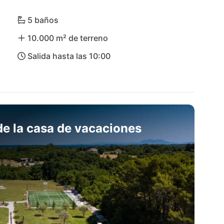
e interés cultural pueden ser Pula, Rovinj o las 
ólo 15 minutos.
5 baños
10.000 m² de terreno
Salida hasta las 10:00
e la casa de vacaciones