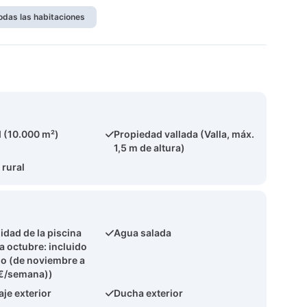
odas las habitaciones
 (10.000 m²)
Propiedad vallada (Valla, máx.
1,5 m de altura)
 rural
idad de la piscina
Agua salada
a octubre: incluido
cio (de noviembre a
0€/semana))
je exterior
Ducha exterior