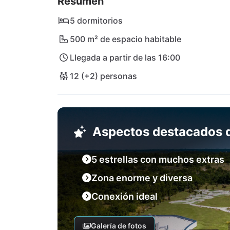
Resumen
distancia en Jursici. Los destinos cercanos d
islas Brijuni. El aeropuerto de Pula está a s
5 dormitorios
500 m² de espacio habitable
Llegada a partir de las 16:00
12 (+2) personas
Aspectos destacados d
5 estrellas con muchos extras
Zona enorme y diversa
Conexión ideal
Galería de fotos