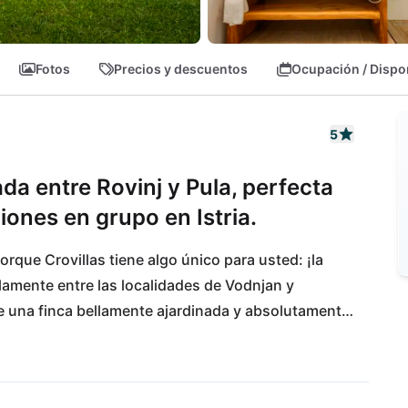
Fotos
Precios y descuentos
Ocupación / Dispo
5
da entre Rovinj y Pula, perfecta
iones en grupo en Istria.
rque Crovillas tiene algo único para usted: ¡la 
ilamente entre las localidades de Vodnjan y 
de una finca bellamente ajardinada y absolutamente 
os aspectos más destacados de esta villa de 
hermosas playas y es perfecto para unas 
a de comestibles y un restaurante están a poca 