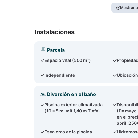
Mostrar t
Instalaciones
Parcela
Espacio vital (500 m²)
Propiedad
Independiente
Ubicación
Diversión en el baño
Piscina exterior climatizada
Disponibil
(10 x 5 m, mit 1,40 m Tiefe)
(De mayo 
en el pre
abril: 25
Escaleras de la piscina
Hidromasa