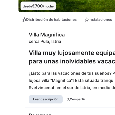
€700
desde
/ noche
Distribución de habitaciones
Instalaciones
Villa Magnifica
cerca Pula, Istria
Villa muy lujosamente equipa
para unas inolvidables vacac
¿Listo para las vacaciones de tus sueños? Po
lujosa villa "Magnifica"! Está situada tranqu
Svetvincenat, en el sur de Istria, en medio 
versátil. La enorme piscina es sólo uno de l
Leer descripción
Compartir
ensueño, que se encuentra a unos 10 km de 
vacaciones en familia en Croacia. Una tiend