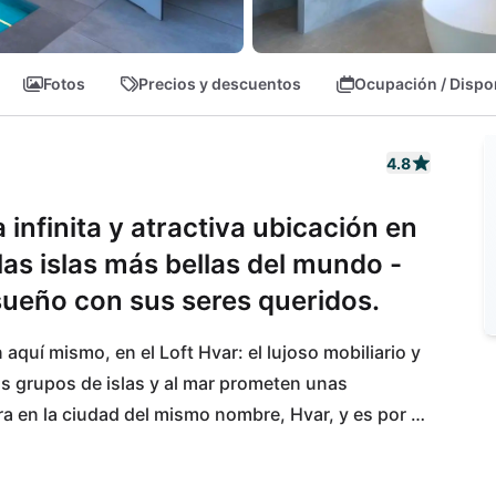
Fotos
Precios y descuentos
Ocupación / Dispo
4.8
a infinita y atractiva ubicación en
las islas más bellas del mundo -
ueño con sus seres queridos.
uí mismo, en el Loft Hvar: el lujoso mobiliario y 
los grupos de islas y al mar prometen unas 
ra en la ciudad del mismo nombre, Hvar, y es por 
llevar por la diversidad. En Hvar, lo más destacado 
 puertos deportivos y campos vírgenes de lavanda, 