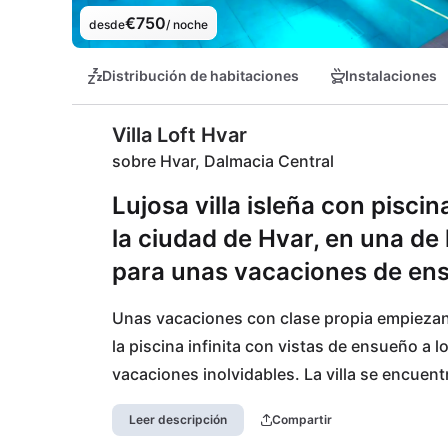
€750
desde
/ noche
Distribución de habitaciones
Instalaciones
Villa Loft Hvar
sobre Hvar, Dalmacia Central
Lujosa villa isleña con piscin
la ciudad de Hvar, en una de 
para unas vacaciones de ens
Unas vacaciones con clase propia empiezan aq
la piscina infinita con vistas de ensueño a 
vacaciones inolvidables. La villa se encuent
tanto un punto de partida ideal para dejarse 
Leer descripción
Compartir
de la arquitectura se encuentra con lujosos