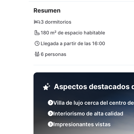
así como con playas de arena de ensueño. No
Resumen
mundo, muy popular también entre los famos
vacaciones de playa, naturaleza y ciudad en 
3 dormitorios
desear. El aeropuerto internacional de Split
180 m² de espacio habitable
Llegada a partir de las 16:00
6 personas
Aspectos destacados d
Villa de lujo cerca del centro de
Interiorismo de alta calidad
Impresionantes vistas