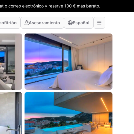
t o correo electrónico y reserve 100 € más barato.
anfitrión
Asesoramiento
Español