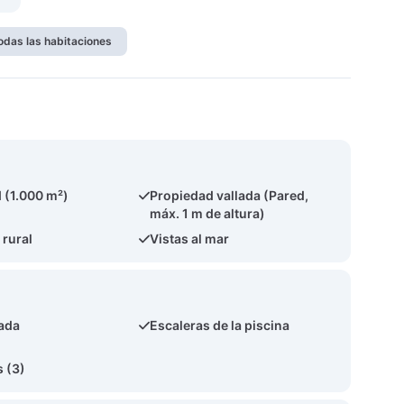
odas las habitaciones
 (1.000 m²)
Propiedad vallada (Pared,
máx. 1 m de altura)
 rural
Vistas al mar
ada
Escaleras de la piscina
 (3)