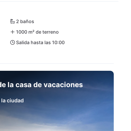
 en vano, Hvar es una de las islas más bellas del 
os. Experimente la combinación ideal de 
Loft Hvar, que le garantiza no dejar nada que 
2 baños
 (SPU) está a unos 80 km.
1000 m² de terreno
Salida hasta las 10:00
e la casa de vacaciones
 la ciudad