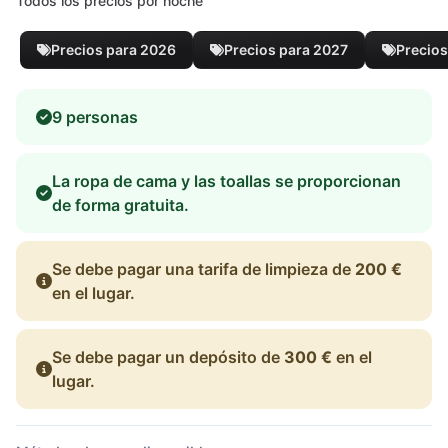
Todos los precios por noche
Precios para 2026
Precios para 2027
Precios
9 personas
La ropa de cama y las toallas se proporcionan
de forma gratuita.
Se debe pagar una tarifa de limpieza de
200 €
en el lugar.
Se debe pagar un depósito de
300 €
en el
lugar.