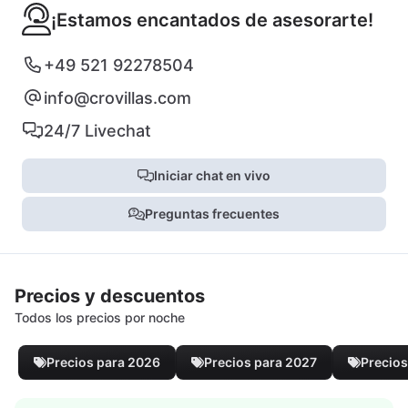
¡Estamos encantados de asesorarte!
+49 521 92278504
info@crovillas.com
24/7 Livechat
Iniciar chat en vivo
Preguntas frecuentes
Precios y descuentos
Todos los precios por noche
Precios para 2026
Precios para 2027
Precios