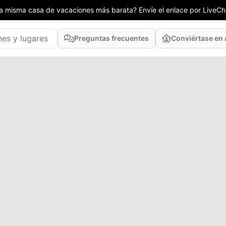
la misma casa de vacaciones más barata? Envíe el enlace por LiveCha
Preguntas frecuentes
Conviértase en 