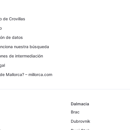
o de Crovillas
o
ión de datos
nciona nuestra búsqueda
ones de intermediación
gal
de Mallorca? – millorca.com
Dalmacia
Brac
Dubrovnik