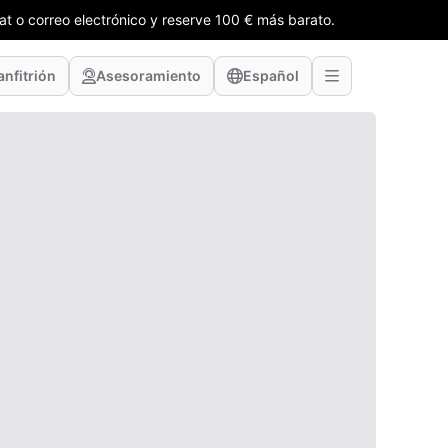
t o correo electrónico y reserve 100 € más barato.
anfitrión
Asesoramiento
Español