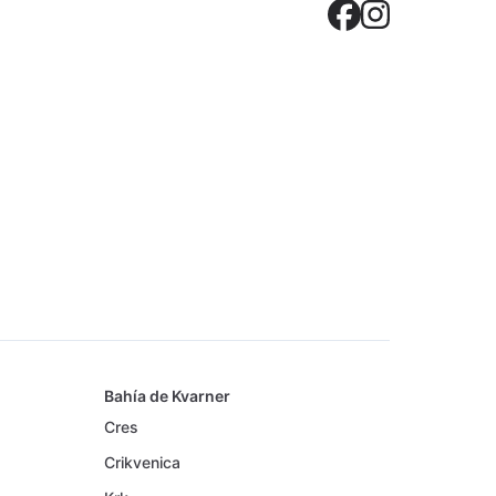
Crovilla
Crovil
Bahía de Kvarner
Cres
Crikvenica