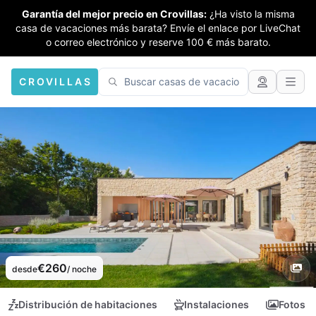
Garantía del mejor precio en Crovillas:
¿Ha visto la misma
casa de vacaciones más barata? Envíe el enlace por LiveChat
o correo electrónico y reserve 100 € más barato.
CROVILLAS
€260
desde
/ noche
Distribución de habitaciones
Instalaciones
Fotos