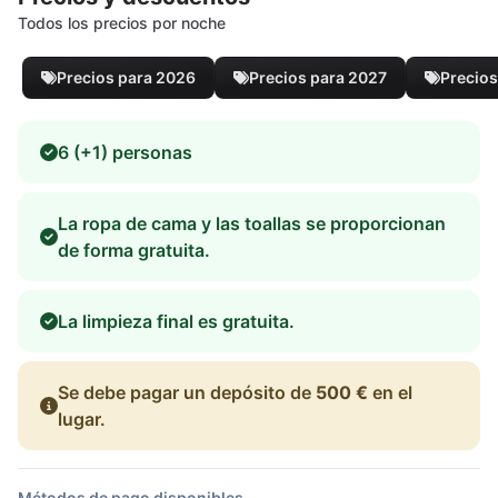
Todos los precios por noche
Precios para 2026
Precios para 2027
Precios
6 (+1) personas
La ropa de cama y las toallas se proporcionan
de forma gratuita.
La limpieza final es gratuita.
Se debe pagar un depósito de
500 €
en el
lugar.
Métodos de pago disponibles