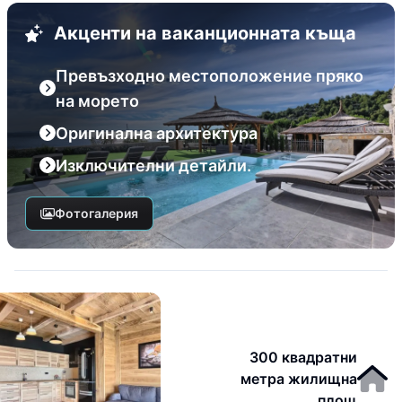
Акценти на ваканционната къща
Превъзходно местоположение пряко
на морето
Оригинална архитектура
Изключителни детайли.
Фотогалерия
300 квадратни
метра жилищна
площ