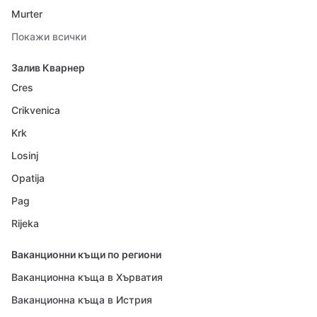
Murter
Покажи всички
Залив Кварнер
Cres
Crikvenica
Krk
Losinj
Opatija
Pag
Rijeka
Ваканционни къщи по региони
Ваканционна къща в Хърватия
Ваканционна къща в Истрия