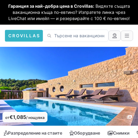
Гаранция за най-добра цена в Crovillas:
Видяхте същата
ваканционна къща по-евтино? Изпратете линка чрез
LiveChat или имейл — и резервирайте с 100 € по-евтино!
CROVILLAS
€1,085
от
/ нощувка
Разпределение на стаите
Оборудване
Снимки