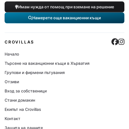
Имам нужда от помощ при вземане на решение
Намерете още ваканционни къщи
Cro
C
CROVILLAS
Начало
Търсене на ваканционни къщи в Хърватия
Групови и фирмени пътувания
Отзиви
Вход за собственици
Стани домакин
Екипът на Crovillas
Контакт
Защита на данните