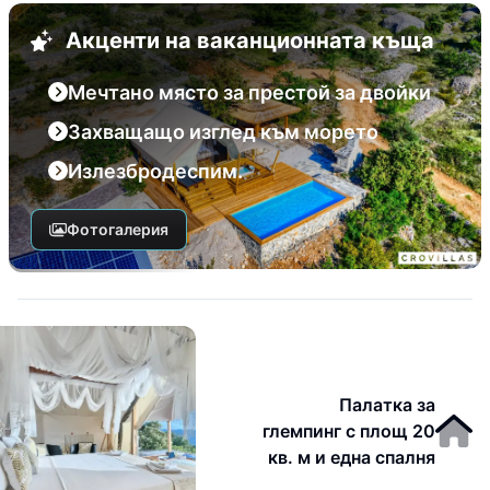
Акценти на ваканционната къща
Мечтано място за престой за двойки
Захващащо изглед към морето
Излезбродеспим.
Фотогалерия
Палатка за
глемпинг с площ 20
кв. м и една спалня