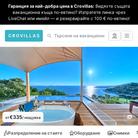
Гаранция за най-добра цена в Crovillas:
Видяхте същата
ваканционна къща по-евтино? Изпратете линка чрез
LiveChat или имейл — и резервирайте с 100 € по-евтино!
CROVILLAS
€335
от
/ нощувка
Разпределение на стаите
Оборудване
Снимки