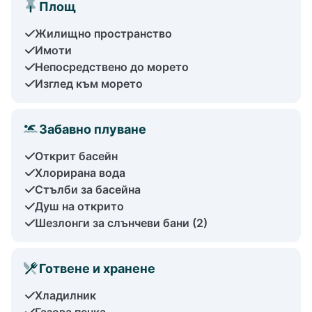
Площ
Жилищно пространство
Имоти
Непосредствено до морето
Изглед към морето
Забавно плуване
Открит басейн
Хлорирана вода
Стълби за басейна
Душ на открито
Шезлонги за слънчеви бани (2)
Готвене и хранене
Хладилник
Газова печка