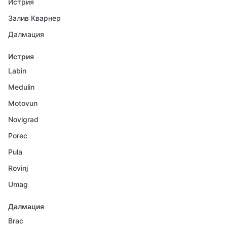
Истрия
Залив Кварнер
Далмация
Истрия
Labin
Medulin
Motovun
Novigrad
Porec
Pula
Rovinj
Umag
Далмация
Brac