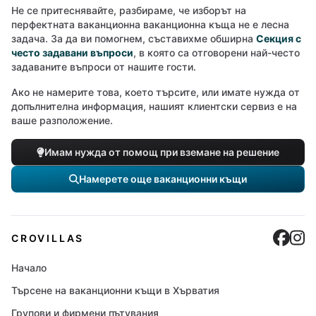
Не се притеснявайте, разбираме, че изборът на
перфектната ваканционна ваканционна къща не е лесна
задача. За да ви помогнем, съставихме обширна
Секция с
често задавани въпроси
, в която са отговорени най-често
задаваните въпроси от нашите гости.
Ако не намерите това, което търсите, или имате нужда от
допълнителна информация, нашият клиентски сервиз е на
ваше разположение.
Имам нужда от помощ при вземане на решение
Намерете още ваканционни къщи
Cro
C
CROVILLAS
Начало
Търсене на ваканционни къщи в Хърватия
Групови и фирмени пътувания